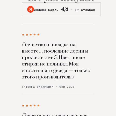
4,8
Я
Яндекс Карты
·
19 отзывов
★★★★★
«Качество и посадка на
высоте… последние лосины
прожили лет 5. Цвет после
стирки не полинял. Моя
спортивная одежда — только
этого производителя.»
ТАТЬЯНА ШИБАРШИНА · ФЕВ 2025
★★★★★
«Вещи очень классные и все