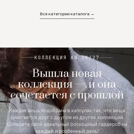
02
03
04
Все категории каталога →
КОЛЛЕКЦИЯ AW 26/27
Вышла новая
коллекция — и она
сочетается с прошлой
Каждая вещь подобрана в капсулах так, что вещи
сочетаются друг с другом из других коллекций.
Соберите свой идеальный роскошный гардероб на
каждый и особенный день!