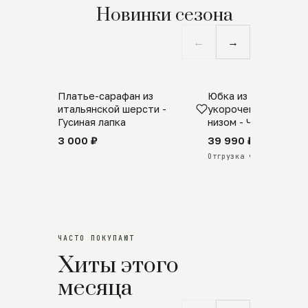
Новинки сезона
←
→
Платье-сарафан из
Юбка из натурально
SALE
ПРЕДЗАКАЗ
итальянской шерсти -
укороченная с аро
Гусиная лапка
низом - Черный
3 000 ₽
39 990 ₽
Отгрузка через 25 дней
ЧАСТО ПОКУПАЮТ
Хиты этого
месяца