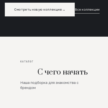
Смотреть новую коллекцию
→
Все коллекции
КАТАЛОГ
С чего начать
Наша подборка для знакомства с
Новинки
брендом
SALE
Премиум Трикотаж
AW 26/27
Юбки и платья
ЦЕНЫ ОТ 1000 РУБЛЕЙ!!!
Верхняя одежда
ШЕРСТЬ ЯГНЕНКА
БУДЬ РОСКОШНА
01
ШЕРСТЬ · КОЖА
05