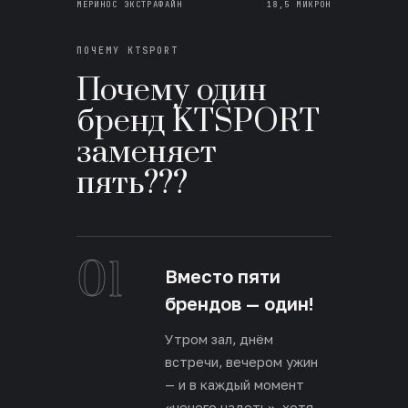
МЕРИНОС ЭКСТРАФАЙН
18,5 МИКРОН
ПОЧЕМУ KTSPORT
Почему один
бренд KTSPORT
заменяет
пять???
01
Вместо пяти
брендов — один!
Утром зал, днём
встречи, вечером ужин
— и в каждый момент
«нечего надеть», хотя