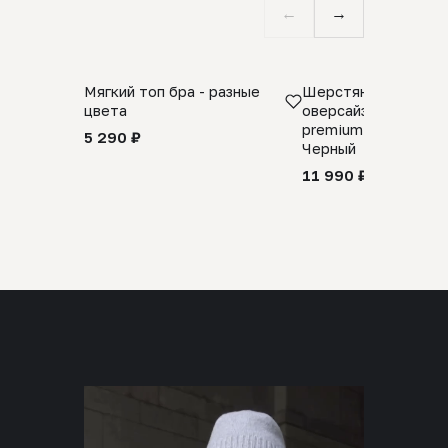
←
→
Мягкий топ бра - разные
Шерстяной свитер
цвета
оверсайз 100% шер
premium merino wool
5 290 ₽
Черный
11 990 ₽