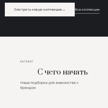
Смотреть новую коллекцию
→
Все коллекции
КАТАЛОГ
С чего начать
Наша подборка для знакомства с
Новинки
брендом
SALE
Премиум Трикотаж
AW 26/27
Юбки и платья
ЦЕНЫ ОТ 1000 РУБЛЕЙ!!!
Верхняя одежда
ШЕРСТЬ ЯГНЕНКА
БУДЬ РОСКОШНА
01
ШЕРСТЬ · КОЖА
05