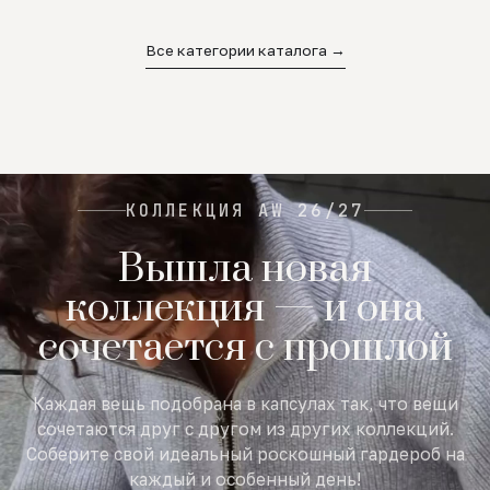
02
03
04
Все категории каталога →
КОЛЛЕКЦИЯ AW 26/27
Вышла новая
коллекция — и она
сочетается с прошлой
Каждая вещь подобрана в капсулах так, что вещи
сочетаются друг с другом из других коллекций.
Соберите свой идеальный роскошный гардероб на
каждый и особенный день!