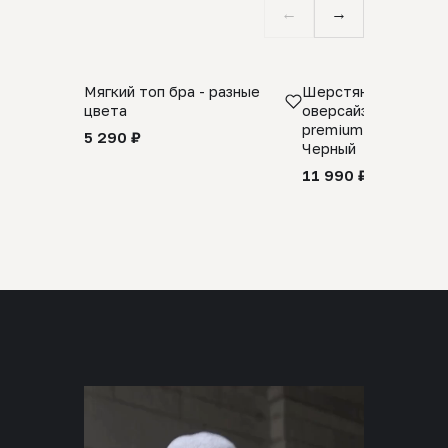
←
→
Мягкий топ бра - разные
Шерстяной свитер
цвета
оверсайз 100% шер
premium merino wool
5 290 ₽
Черный
11 990 ₽