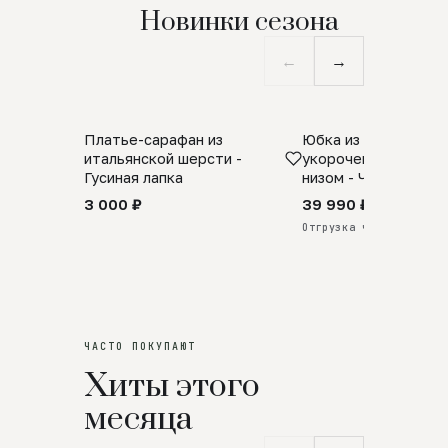
Новинки сезона
←
→
Платье-сарафан из
Юбка из натурально
SALE
ПРЕДЗАКАЗ
итальянской шерсти -
укороченная с аро
Гусиная лапка
низом - Черный
3 000 ₽
39 990 ₽
Отгрузка через 25 дней
ЧАСТО ПОКУПАЮТ
Хиты этого
месяца