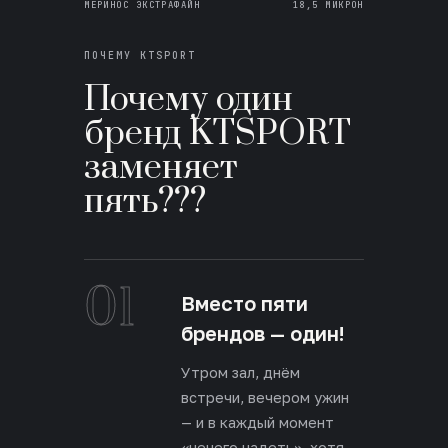
МЕРИНОС ЭКСТРАФАЙН
18,5 МИКРОН
ПОЧЕМУ KTSPORT
Почему один
бренд KTSPORT
заменяет
пять???
01
Вместо пяти
брендов — один!
Утром зал, днём
встречи, вечером ужин
— и в каждый момент
«нечего надеть», хотя