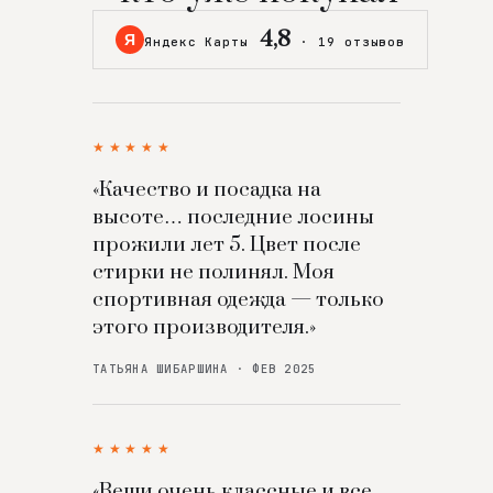
4,8
Я
Яндекс Карты
·
19 отзывов
★★★★★
«Качество и посадка на
высоте… последние лосины
прожили лет 5. Цвет после
стирки не полинял. Моя
спортивная одежда — только
этого производителя.»
ТАТЬЯНА ШИБАРШИНА · ФЕВ 2025
★★★★★
«Вещи очень классные и все