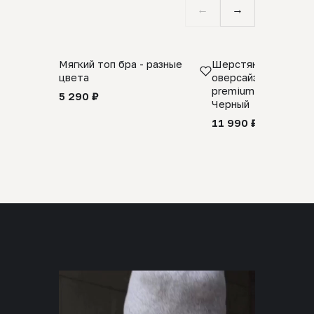
←
→
Мягкий топ бра - разные
Шерстяной свитер
цвета
оверсайз 100% шер
premium merino wool
5 290 ₽
Черный
11 990 ₽