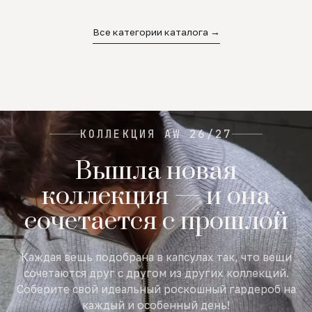
02
03
04
Все категории каталога →
КОЛЛЕКЦИЯ AW 26/27
Вышла новая
коллекция — и она
сочетается с прошлой
Каждая вещь подобрана в капсулах так, что вещи
сочетаются друг с другом из других коллекций.
Соберите свой идеальный роскошный гардероб на
каждый и особенный день!