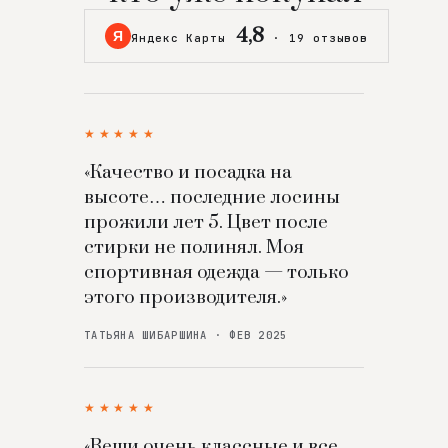
4,8
Я
Яндекс Карты
·
19 отзывов
★★★★★
«Качество и посадка на
высоте… последние лосины
прожили лет 5. Цвет после
стирки не полинял. Моя
спортивная одежда — только
этого производителя.»
ТАТЬЯНА ШИБАРШИНА · ФЕВ 2025
★★★★★
«Вещи очень классные и все