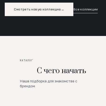
Смотреть новую коллекцию
→
Все коллекции
КАТАЛОГ
С чего начать
Наша подборка для знакомства с
Новинки
брендом
SALE
Премиум Трикотаж
AW 26/27
Юбки и платья
ЦЕНЫ ОТ 1000 РУБЛЕЙ!!!
Верхняя одежда
ШЕРСТЬ ЯГНЕНКА
БУДЬ РОСКОШНА
01
ШЕРСТЬ · КОЖА
05