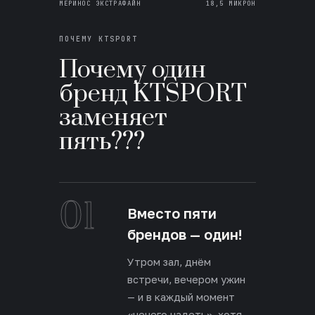
МЕРИНОС ЭКСТРАФАЙН
18,5 МИКРОН
ПОЧЕМУ KTSPORT
Почему один
бренд KTSPORT
заменяет
пять???
01
Вместо пяти
брендов — один!
Утром зал, днём
встречи, вечером ужин
— и в каждый момент
«нечего надеть», хотя