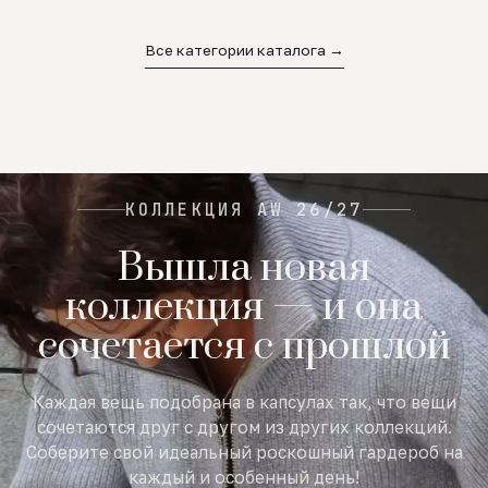
02
03
04
Все категории каталога →
КОЛЛЕКЦИЯ AW 26/27
Вышла новая
коллекция — и она
сочетается с прошлой
Каждая вещь подобрана в капсулах так, что вещи
сочетаются друг с другом из других коллекций.
Соберите свой идеальный роскошный гардероб на
каждый и особенный день!