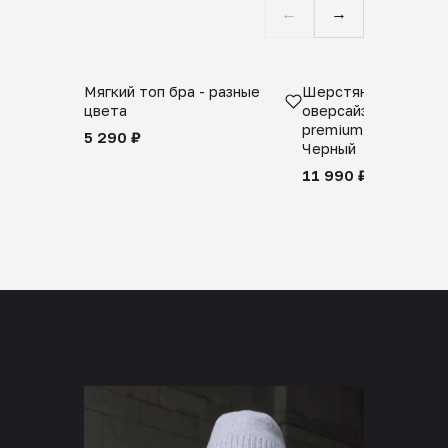
←
→
Мягкий топ бра - разные
Шерстяной свитер
цвета
оверсайз 100% шер
premium merino wool
5 290 ₽
Черный
11 990 ₽