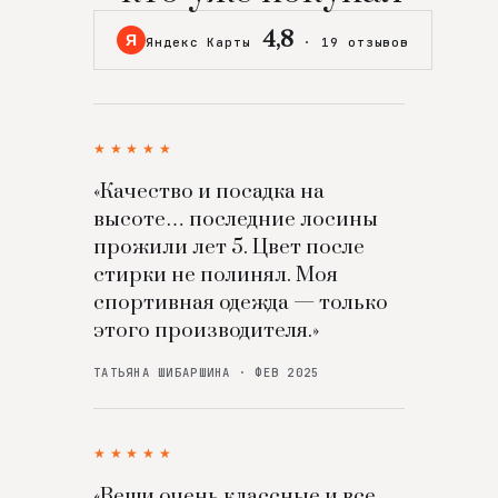
4,8
Я
Яндекс Карты
·
19 отзывов
★★★★★
«Качество и посадка на
высоте… последние лосины
прожили лет 5. Цвет после
стирки не полинял. Моя
спортивная одежда — только
этого производителя.»
ТАТЬЯНА ШИБАРШИНА · ФЕВ 2025
★★★★★
«Вещи очень классные и все