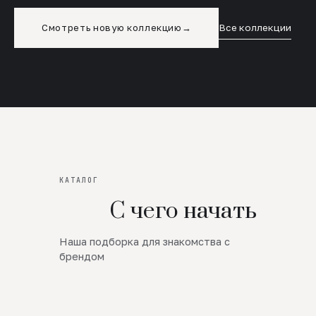
Смотреть новую коллекцию
→
Все коллекции
КАТАЛОГ
С чего начать
Наша подборка для знакомства с
Новинки
брендом
SALE
Премиум Трикотаж
AW 26/27
Юбки и платья
ЦЕНЫ ОТ 1000 РУБЛЕЙ!!!
Верхняя одежда
ШЕРСТЬ ЯГНЕНКА
БУДЬ РОСКОШНА
01
ШЕРСТЬ · КОЖА
05