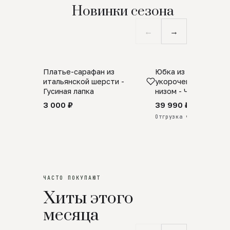
Новинки сезона
←
→
Платье-сарафан из
Юбка из натурально
SALE
ПРЕДЗАКАЗ
итальянской шерсти -
укороченная с аро
Гусиная лапка
низом - Черный
3 000 ₽
39 990 ₽
Отгрузка через 25 дней
ЧАСТО ПОКУПАЮТ
Хиты этого
месяца