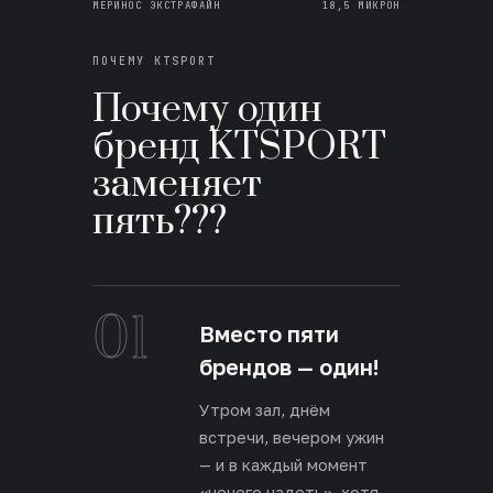
МЕРИНОС ЭКСТРАФАЙН
18,5 МИКРОН
ПОЧЕМУ KTSPORT
Почему один
бренд KTSPORT
заменяет
пять???
01
Вместо пяти
брендов — один!
Утром зал, днём
встречи, вечером ужин
— и в каждый момент
«нечего надеть», хотя