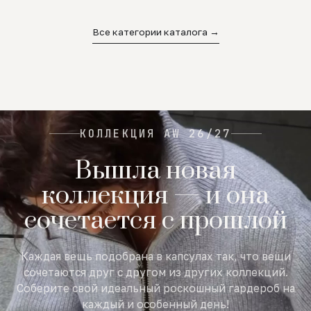
02
03
04
Все категории каталога →
КОЛЛЕКЦИЯ AW 26/27
Вышла новая
коллекция — и она
сочетается с прошлой
Каждая вещь подобрана в капсулах так, что вещи
сочетаются друг с другом из других коллекций.
Соберите свой идеальный роскошный гардероб на
каждый и особенный день!