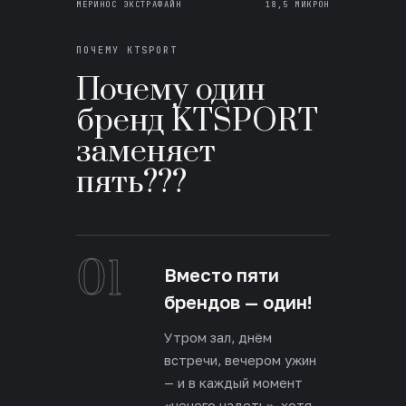
МЕРИНОС ЭКСТРАФАЙН
18,5 МИКРОН
ПОЧЕМУ KTSPORT
Почему один
бренд KTSPORT
заменяет
пять???
01
Вместо пяти
брендов — один!
Утром зал, днём
встречи, вечером ужин
— и в каждый момент
«нечего надеть», хотя