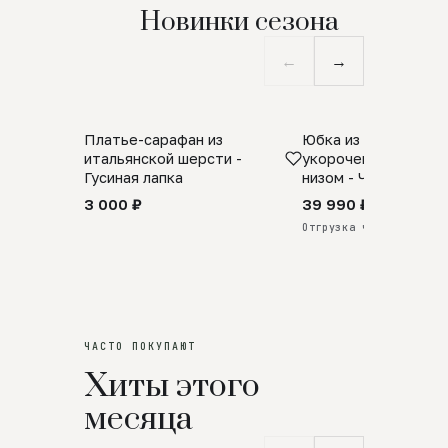
Новинки сезона
←
→
Платье-сарафан из
Юбка из натурально
SALE
ПРЕДЗАКАЗ
итальянской шерсти -
укороченная с аро
Гусиная лапка
низом - Черный
3 000 ₽
39 990 ₽
Отгрузка через 25 дней
ЧАСТО ПОКУПАЮТ
Хиты этого
месяца