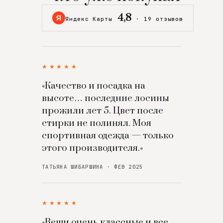
4,8
Я
Яндекс Карты
·
19 отзывов
★★★★★
«Качество и посадка на
высоте… последние лосины
прожили лет 5. Цвет после
стирки не полинял. Моя
спортивная одежда — только
этого производителя.»
ТАТЬЯНА ШИБАРШИНА · ФЕВ 2025
★★★★★
«Вещи очень классные и все