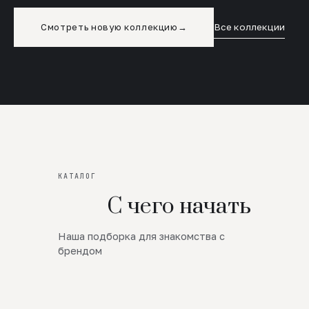
Смотреть новую коллекцию
→
Все коллекции
КАТАЛОГ
С чего начать
Наша подборка для знакомства с
Новинки
брендом
SALE
Премиум Трикотаж
AW 26/27
Юбки и платья
ЦЕНЫ ОТ 1000 РУБЛЕЙ!!!
Верхняя одежда
ШЕРСТЬ ЯГНЕНКА
БУДЬ РОСКОШНА
01
ШЕРСТЬ · КОЖА
05