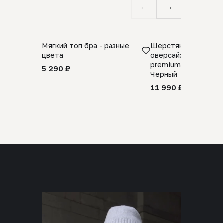
←
→
Мягкий топ бра - разные
Шерстяной свитер
цвета
оверсайз 100% шер
premium merino wool
5 290 ₽
Черный
11 990 ₽