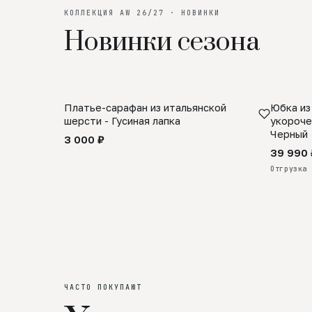
КОЛЛЕКЦИЯ AW 26/27 · НОВИНКИ
Новинки сезона
Платье-сарафан из итальянской
Юбка из
SALE
ПРЕДЗА
шерсти - Гусиная лапка
укороче
Черный
3 000 ₽
39 990 
Отгрузка 
ЧАСТО ПОКУПАЮТ