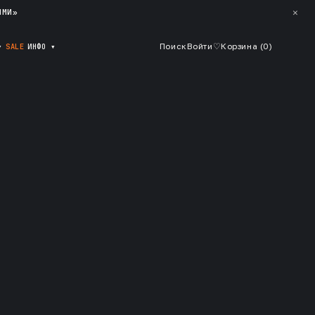
✕
ЯМИ»
▾
SALE
ИНФО
▾
Поиск
Войти
♡
Корзина (
0
)