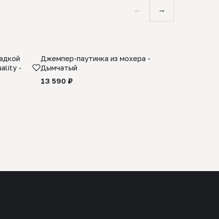
←
→
ладкой
Джемпер-паутинка из мохера -
Limited E
lity -
Дымчатый
из 100% 
черного 
13 590 ₽
27 990 ₽