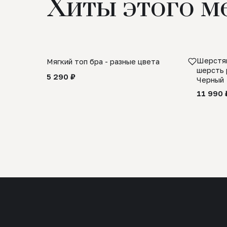
Хиты этого м
Шерстян
Мягкий топ бра - разные цвета
шерсть 
5 290 ₽
Черный
11 990 