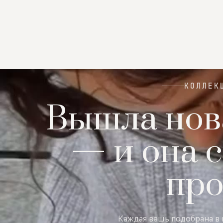
КОЛЛЕК
Вышла нов
— и она с
пр
Каждая вещь подобрана в 