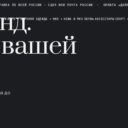
РАВКА ПО ВСЕЙ РОССИИ - СДЭК ИЛИ ПОЧТА РОССИИ
·
ОПЛАТА «ДОЛ
нд.
ОТАЖ
ВЕРХ
▾
ВЕРХНЯЯ ОДЕЖДА
▾
НИЗ
▾
КОЖА И МЕХ
ОБУВЬ
АКСЕССУАРЫ
СПОРТ
 вашей
ла до
в