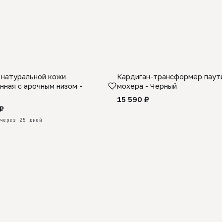
 натуральной кожи
Кардиган-трансформер паути
КАЗ
нная с арочным низом -
мохера - Черный
15 590 ₽
₽
через 25 дней