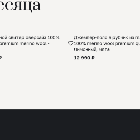
есяца
ой свитер оверсайз 100%
Джемпер-поло в рубчик из г
premium merino wool -
100% merino wool premium qua
Лимонный, мята
₽
12 990 ₽