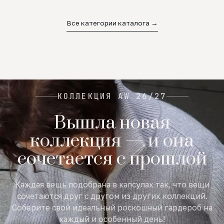
02
03
04
Все категории каталога →
КОЛЛЕКЦИЯ AW 26/27
Вышла новая
коллекция — и она
сочетается с прошлой
Каждая вещь подобрана в капсулах так, что вещи
сочетаются друг с другом из других коллекций.
Соберите свой идеальный роскошный гардероб на
каждый и особенный день!