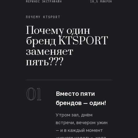
МЕРИНОС ЭКСТРАФАЙН
18,5 МИКРОН
ПОЧЕМУ KTSPORT
Почему один
бренд KTSPORT
заменяет
пять???
01
Вместо пяти
брендов — один!
Утром зал, днём
встречи, вечером ужин
— и в каждый момент
«нечего надеть», хотя