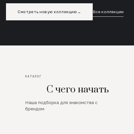
Смотреть новую коллекцию
→
Все коллекции
КАТАЛОГ
С чего начать
Наша подборка для знакомства с
Новинки
брендом
SALE
Премиум Трикотаж
AW 26/27
Юбки и платья
ЦЕНЫ ОТ 1000 РУБЛЕЙ!!!
Верхняя одежда
ШЕРСТЬ ЯГНЕНКА
БУДЬ РОСКОШНА
01
ШЕРСТЬ · КОЖА
05