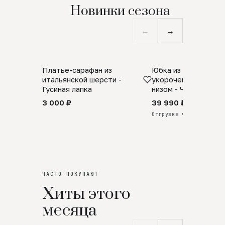
Новинки сезона
←
→
Платье-сарафан из
Юбка из натурально
SALE
ПРЕДЗАКАЗ
итальянской шерсти -
укороченная с аро
Гусиная лапка
низом - Черный
3 000 ₽
39 990 ₽
Отгрузка через 25 дней
ЧАСТО ПОКУПАЮТ
Хиты этого
месяца