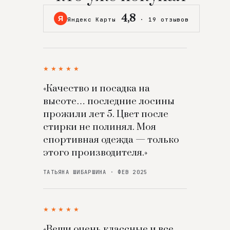
4,8
Я
Яндекс Карты
·
19 отзывов
★★★★★
«Качество и посадка на
высоте… последние лосины
прожили лет 5. Цвет после
стирки не полинял. Моя
спортивная одежда — только
этого производителя.»
ТАТЬЯНА ШИБАРШИНА · ФЕВ 2025
★★★★★
«Вещи очень классные и все