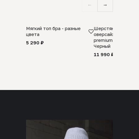
←
→
Мягкий топ бра - разные
Шерстяной свитер
цвета
оверсайз 100% шер
premium merino wool
5 290 ₽
Черный
11 990 ₽