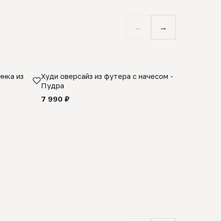
←
→
нка из
Худи оверсайз из футера с начесом -
Косынка 
Пудра
шерсти 1
quality -
7 990 ₽
8 990 ₽