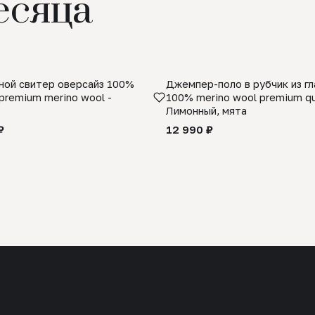
есяца
ой свитер оверсайз 100%
Джемпер-поло в рубчик из г
premium merino wool -
100% merino wool premium qua
Лимонный, мята
₽
12 990 ₽