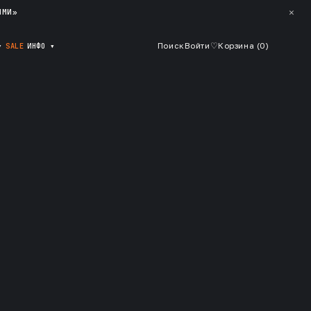
✕
ЯМИ»
▾
SALE
ИНФО
▾
Поиск
Войти
♡
Корзина (
0
)