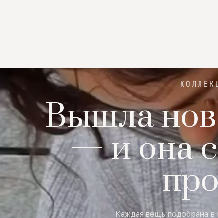
КОЛЛЕК
Вышла нов
— и она с
пр
Каждая вещь подобрана в 