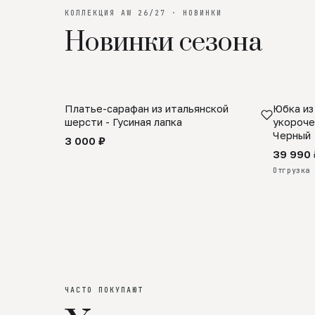
КОЛЛЕКЦИЯ AW 26/27 · НОВИНКИ
Новинки сезона
Платье-сарафан из итальянской
Юбка из
SALE
ПРЕДЗА
шерсти - Гусиная лапка
укороче
Черный
3 000 ₽
39 990 
Отгрузка 
ЧАСТО ПОКУПАЮТ