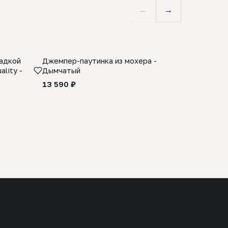
←
→
ладкой
Джемпер-паутинка из мохера -
Limited E
lity -
Дымчатый
из 100% 
черного 
13 590 ₽
27 990 ₽