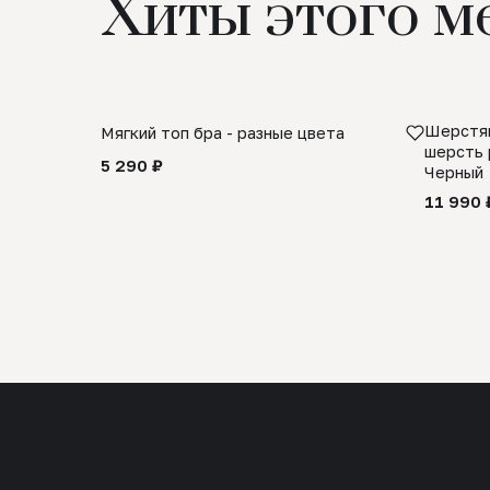
Хиты этого м
Шерстян
Мягкий топ бра - разные цвета
шерсть 
5 290 ₽
Черный
11 990 