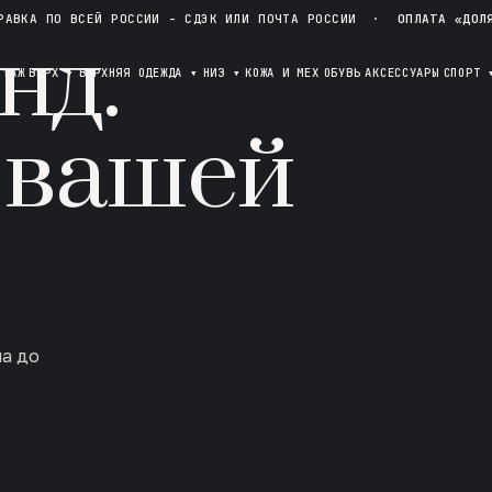
РАВКА ПО ВСЕЙ РОССИИ - СДЭК ИЛИ ПОЧТА РОССИИ
·
ОПЛАТА «ДОЛ
нд.
ОТАЖ
ВЕРХ
▾
ВЕРХНЯЯ ОДЕЖДА
▾
НИЗ
▾
КОЖА И МЕХ
ОБУВЬ
АКСЕССУАРЫ
СПОРТ
 вашей
ла до
в