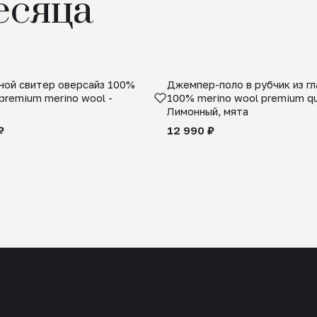
есяца
ой свитер оверсайз 100%
Джемпер-поло в рубчик из г
premium merino wool -
100% merino wool premium qua
Лимонный, мята
₽
12 990 ₽