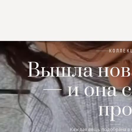
КОЛЛЕК
Вышла нов
— и она с
пр
Каждая вещь подобрана в 