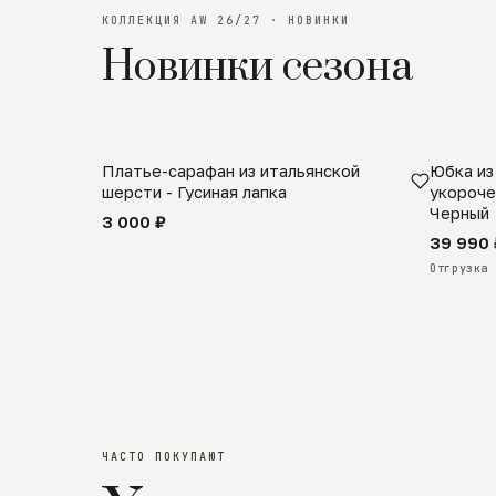
КОЛЛЕКЦИЯ AW 26/27 · НОВИНКИ
Новинки сезона
Платье-сарафан из итальянской
Юбка из
SALE
ПРЕДЗА
шерсти - Гусиная лапка
укороче
Черный
3 000 ₽
39 990 
Отгрузка 
ЧАСТО ПОКУПАЮТ