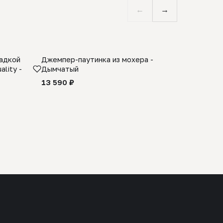
←
→
ладкой
Джемпер-паутинка из мохера -
Limited E
lity -
Дымчатый
из 100% 
черного 
13 590 ₽
27 990 ₽