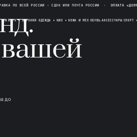
РАВКА ПО ВСЕЙ РОССИИ - СДЭК ИЛИ ПОЧТА РОССИИ
·
ОПЛАТА «ДОЛ
нд.
ОТАЖ
ВЕРХ
▾
ВЕРХНЯЯ ОДЕЖДА
▾
НИЗ
▾
КОЖА И МЕХ
ОБУВЬ
АКСЕССУАРЫ
СПОРТ
 вашей
ла до
в