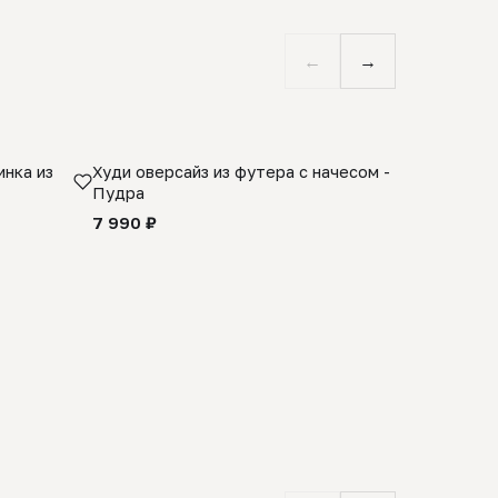
←
→
нка из
Худи оверсайз из футера с начесом -
Косынка 
Пудра
шерсти 1
quality -
7 990 ₽
8 990 ₽