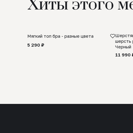
Хиты этого м
Шерстян
Мягкий топ бра - разные цвета
шерсть 
5 290 ₽
Черный
11 990 