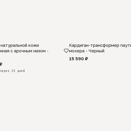
 натуральной кожи
Кардиган-трансформер паути
КАЗ
нная с арочным низом -
мохера - Черный
15 590 ₽
₽
через 25 дней