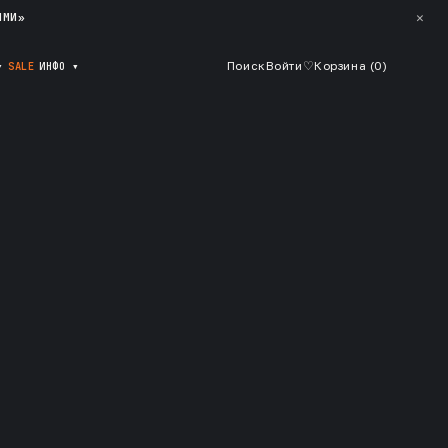
✕
ЯМИ»
▾
SALE
ИНФО
▾
Поиск
Войти
♡
Корзина (
0
)