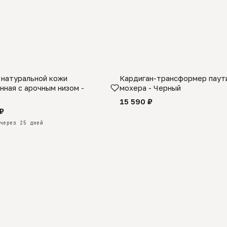
 натуральной кожи
Кардиган-трансформер паути
КАЗ
нная с арочным низом -
мохера - Черный
15 590 ₽
₽
через 25 дней