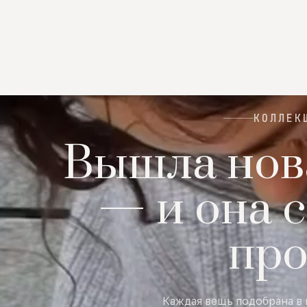
КОЛЛЕК
Вышла нов
— и она с
пр
Каждая вещь подобрана в 