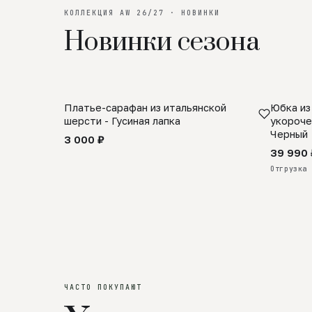
КОЛЛЕКЦИЯ AW 26/27 · НОВИНКИ
Новинки сезона
Платье-сарафан из итальянской
Юбка из
SALE
ПРЕДЗА
шерсти - Гусиная лапка
укороче
Черный
3 000 ₽
39 990 
Отгрузка 
ЧАСТО ПОКУПАЮТ