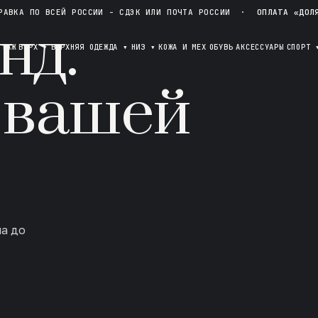
РАВКА ПО ВСЕЙ РОССИИ - СДЭК ИЛИ ПОЧТА РОССИИ
·
ОПЛАТА «ДОЛ
нд.
ОТАЖ
ВЕРХ
▾
ВЕРХНЯЯ ОДЕЖДА
▾
НИЗ
▾
КОЖА И МЕХ
ОБУВЬ
АКСЕССУАРЫ
СПОРТ
 вашей
ла до
в