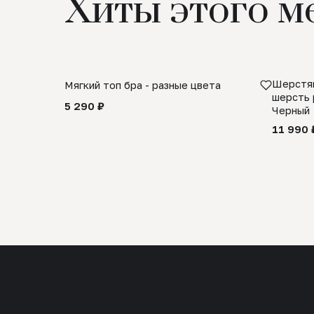
Хиты этого м
Шерстян
Мягкий топ бра - разные цвета
шерсть 
5 290 ₽
Черный
11 990 