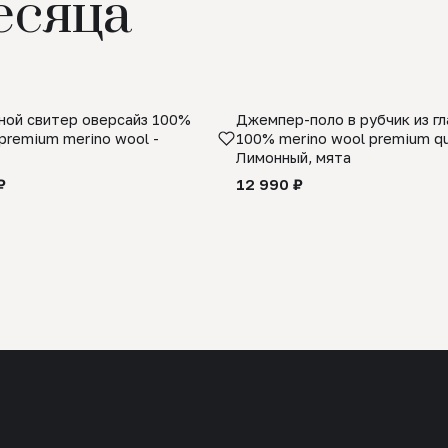
есяца
ой свитер оверсайз 100%
Джемпер-поло в рубчик из г
premium merino wool -
100% merino wool premium qua
Лимонный, мята
₽
12 990 ₽