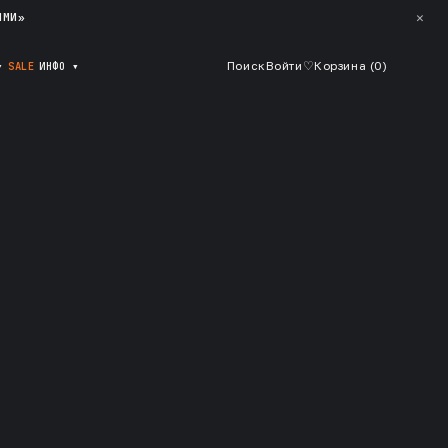
✕
ЯМИ»
▾
SALE
ИНФО
▾
Поиск
Войти
♡
Корзина (
0
)