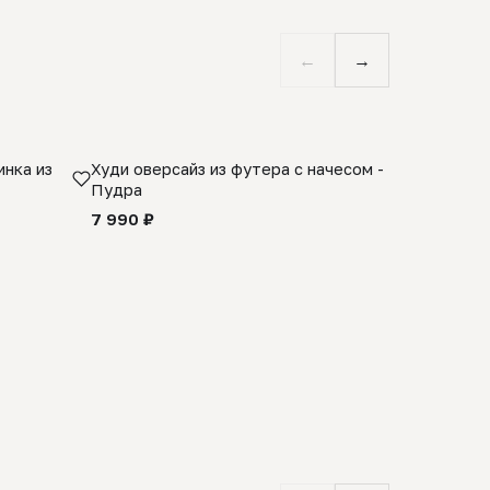
←
→
нка из
Худи оверсайз из футера с начесом -
Косынка 
Пудра
шерсти 1
quality -
7 990 ₽
8 990 ₽