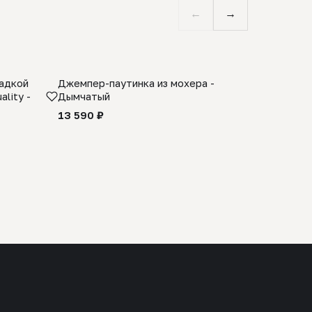
←
→
ладкой
Джемпер-паутинка из мохера -
Limited E
lity -
Дымчатый
из 100% 
черного 
13 590 ₽
27 990 ₽