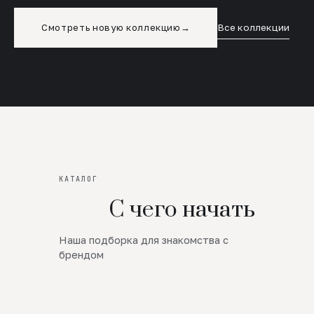
Смотреть новую коллекцию
→
Все коллекции
КАТАЛОГ
С чего начать
Наша подборка для знакомства с
Новинки
брендом
SALE
Премиум Трикотаж
AW 26/27
Юбки и платья
ЦЕНЫ ОТ 1000 РУБЛЕЙ!!!
Верхняя одежда
ШЕРСТЬ ЯГНЕНКА
БУДЬ РОСКОШНА
01
ШЕРСТЬ · КОЖА
05