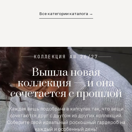
02
03
04
Все категории каталога →
КОЛЛЕКЦИЯ AW 26/27
Вышла новая
коллекция — и она
сочетается с прошлой
Каждая вещь подобрана в капсулах так, что вещи
сочетаются друг с другом из других коллекций.
Соберите свой идеальный роскошный гардероб на
каждый и особенный день!