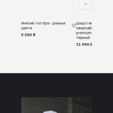
←
→
Мягкий топ бра - разные
Шерстяной свитер
цвета
оверсайз 100% шер
premium merino wool
5 290 ₽
Черный
11 990 ₽