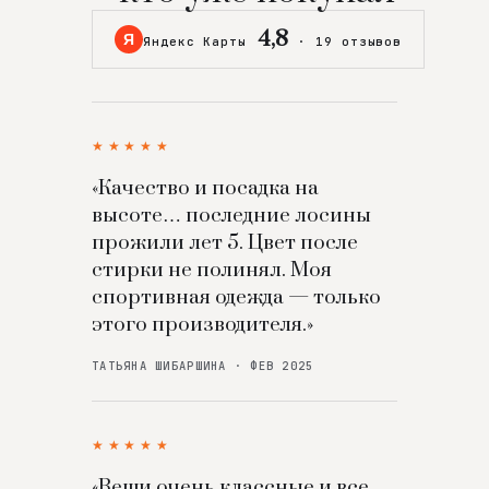
4,8
Я
Яндекс Карты
·
19 отзывов
★★★★★
«Качество и посадка на
высоте… последние лосины
прожили лет 5. Цвет после
стирки не полинял. Моя
спортивная одежда — только
этого производителя.»
ТАТЬЯНА ШИБАРШИНА · ФЕВ 2025
★★★★★
«Вещи очень классные и все