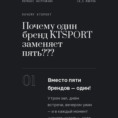
МЕРИНОС ЭКСТРАФАЙН
18,5 МИКРОН
ПОЧЕМУ KTSPORT
Почему один
бренд KTSPORT
заменяет
пять???
01
Вместо пяти
брендов — один!
Утром зал, днём
встречи, вечером ужин
— и в каждый момент
«нечего надеть», хотя