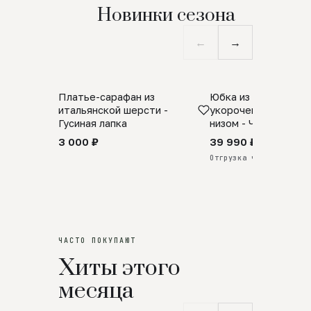
Новинки сезона
←
→
Платье-сарафан из
Юбка из натурально
SALE
ПРЕДЗАКАЗ
итальянской шерсти -
укороченная с аро
Гусиная лапка
низом - Черный
3 000 ₽
39 990 ₽
Отгрузка через 25 дней
ЧАСТО ПОКУПАЮТ
Хиты этого
месяца