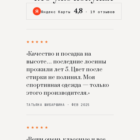
4,8
Я
Яндекс Карты
·
19 отзывов
★★★★★
«Качество и посадка на
высоте… последние лосины
прожили лет 5. Цвет после
стирки не полинял. Моя
спортивная одежда — только
этого производителя.»
ТАТЬЯНА ШИБАРШИНА · ФЕВ 2025
★★★★★
«Вещи очень классные и все