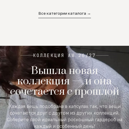
02
03
04
Все категории каталога →
КОЛЛЕКЦИЯ AW 26/27
Вышла новая
коллекция — и она
сочетается с прошлой
Каждая вещь подобрана в капсулах так, что вещи
сочетаются друг с другом из других коллекций.
Соберите свой идеальный роскошный гардероб на
каждый и особенный день!