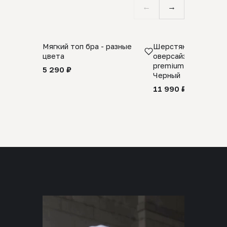
←
→
Мягкий топ бра - разные
Шерстяной свитер
цвета
оверсайз 100% шер
premium merino wool
5 290 ₽
Черный
11 990 ₽