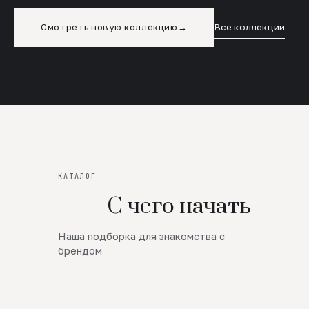
Смотреть новую коллекцию
→
Все коллекции
КАТАЛОГ
С чего начать
Наша подборка для знакомства с
Новинки
брендом
SALE
Премиум Трикотаж
AW 26/27
Юбки и платья
ЦЕНЫ ОТ 1000 РУБЛЕЙ!!!
Верхняя одежда
ШЕРСТЬ ЯГНЕНКА
БУДЬ РОСКОШНА
01
ШЕРСТЬ · КОЖА
05