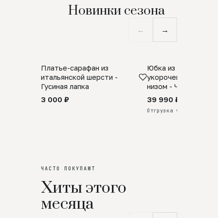
Новинки сезона
←
→
Платье-сарафан из
Юбка из натурально
SALE
ПРЕДЗАКАЗ
итальянской шерсти -
укороченная с аро
Гусиная лапка
низом - Черный
3 000 ₽
39 990 ₽
Отгрузка через 25 дней
ЧАСТО ПОКУПАЮТ
Хиты этого
месяца