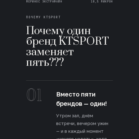
МЕРИНОС ЭКСТРАФАЙН
18,5 МИКРОН
ПОЧЕМУ KTSPORT
Почему один
бренд KTSPORT
заменяет
пять???
01
Вместо пяти
брендов — один!
Утром зал, днём
встречи, вечером ужин
— и в каждый момент
«нечего надеть», хотя