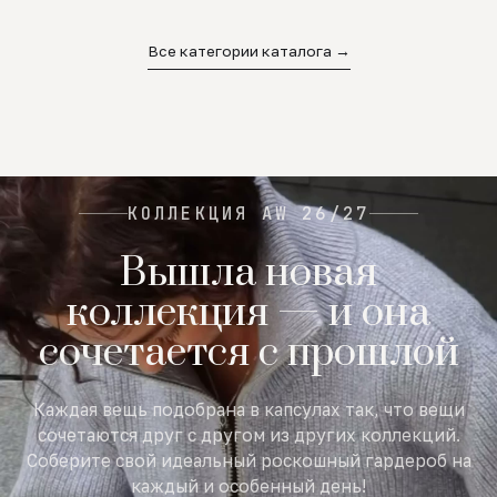
02
03
04
Все категории каталога →
КОЛЛЕКЦИЯ AW 26/27
Вышла новая
коллекция — и она
сочетается с прошлой
Каждая вещь подобрана в капсулах так, что вещи
сочетаются друг с другом из других коллекций.
Соберите свой идеальный роскошный гардероб на
каждый и особенный день!