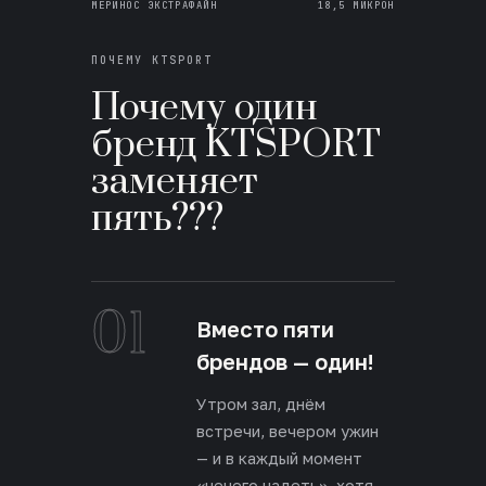
МЕРИНОС ЭКСТРАФАЙН
18,5 МИКРОН
ПОЧЕМУ KTSPORT
Почему один
бренд KTSPORT
заменяет
пять???
01
Вместо пяти
брендов — один!
Утром зал, днём
встречи, вечером ужин
— и в каждый момент
«нечего надеть», хотя