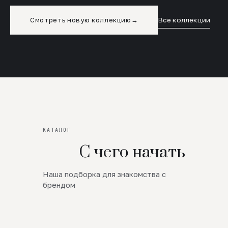
Смотреть новую коллекцию
→
Все коллекции
КАТАЛОГ
С чего начать
Наша подборка для знакомства с
Новинки
брендом
SALE
Премиум Трикотаж
AW 26/27
Юбки и платья
ЦЕНЫ ОТ 1000 РУБЛЕЙ!!!
Верхняя одежда
ШЕРСТЬ ЯГНЕНКА
БУДЬ РОСКОШНА
01
ШЕРСТЬ · КОЖА
05