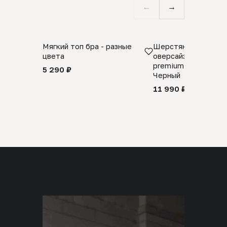
←
→
Мягкий топ бра - разные
Шерстяной свитер
цвета
оверсайз 100% шер
premium merino wool
5 290 ₽
Черный
11 990 ₽