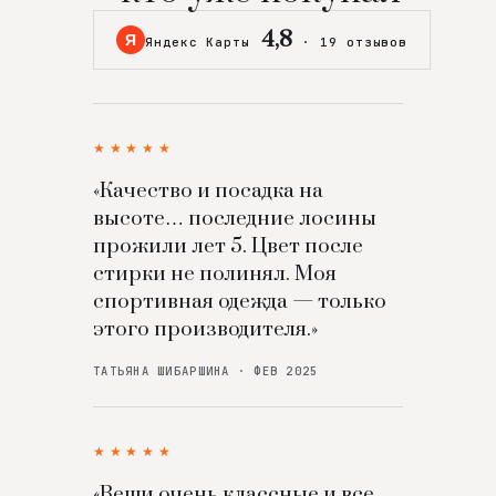
4,8
Я
Яндекс Карты
·
19 отзывов
★★★★★
«Качество и посадка на
высоте… последние лосины
прожили лет 5. Цвет после
стирки не полинял. Моя
спортивная одежда — только
этого производителя.»
ТАТЬЯНА ШИБАРШИНА · ФЕВ 2025
★★★★★
«Вещи очень классные и все