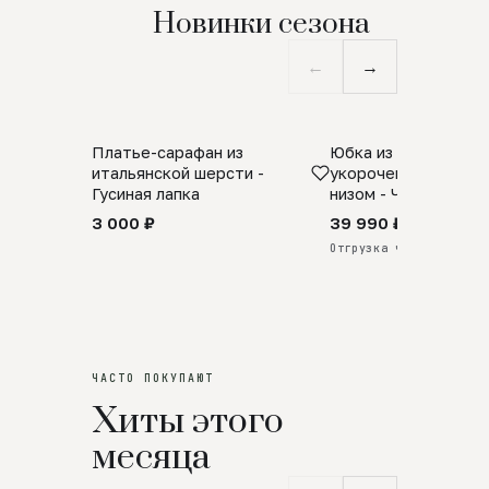
Новинки сезона
←
→
Платье-сарафан из
Юбка из натурально
SALE
ПРЕДЗАКАЗ
итальянской шерсти -
укороченная с аро
Гусиная лапка
низом - Черный
3 000 ₽
39 990 ₽
Отгрузка через 25 дней
ЧАСТО ПОКУПАЮТ
Хиты этого
месяца