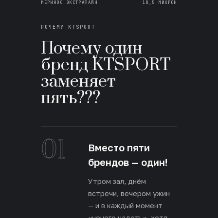
МЕРИНОС ЭКСТРАФАЙН
18,5 МИКРОН
ПОЧЕМУ KTSPORT
Почему один
бренд KTSPORT
заменяет
пять???
01
Вместо пяти
брендов — один!
Утром зал, днём
встречи, вечером ужин
— и в каждый момент
«нечего надеть», хотя