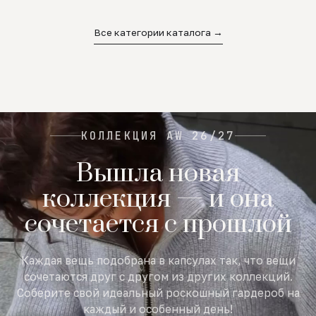
02
03
04
Все категории каталога →
КОЛЛЕКЦИЯ AW 26/27
Вышла новая
коллекция — и она
сочетается с прошлой
Каждая вещь подобрана в капсулах так, что вещи
сочетаются друг с другом из других коллекций.
Соберите свой идеальный роскошный гардероб на
каждый и особенный день!