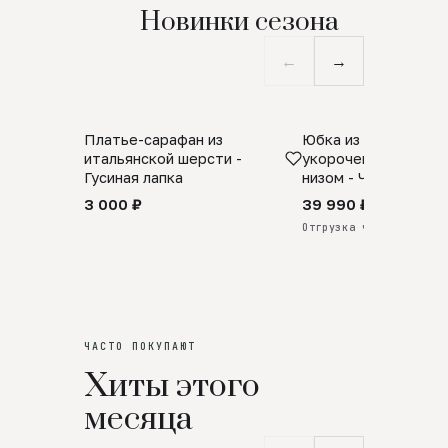
Новинки сезона
←
→
Платье-сарафан из
Юбка из натурально
SALE
ПРЕДЗАКАЗ
итальянской шерсти -
укороченная с аро
Гусиная лапка
низом - Черный
3 000 ₽
39 990 ₽
Отгрузка через 25 дней
ЧАСТО ПОКУПАЮТ
Хиты этого
месяца