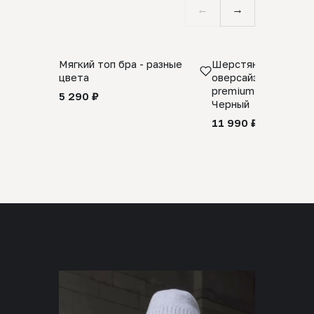
←
→
Мягкий топ бра - разные
Шерстяной свитер
цвета
оверсайз 100% шер
premium merino wool
5 290 ₽
Черный
11 990 ₽