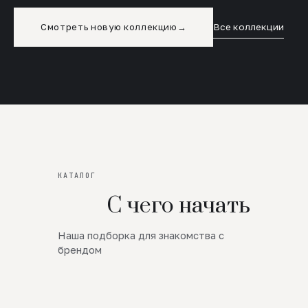
Смотреть новую коллекцию
→
Все коллекции
КАТАЛОГ
С чего начать
Наша подборка для знакомства с
Новинки
брендом
SALE
Премиум Трикотаж
AW 26/27
Юбки и платья
ЦЕНЫ ОТ 1000 РУБЛЕЙ!!!
Верхняя одежда
ШЕРСТЬ ЯГНЕНКА
БУДЬ РОСКОШНА
01
ШЕРСТЬ · КОЖА
05