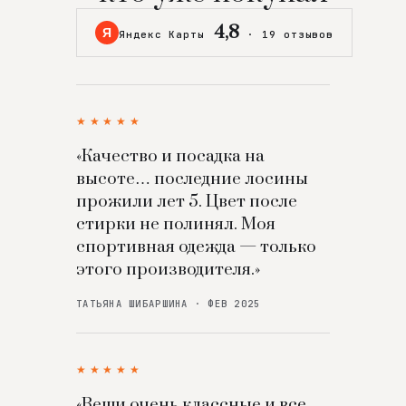
4,8
Я
Яндекс Карты
·
19 отзывов
★★★★★
«Качество и посадка на
высоте… последние лосины
прожили лет 5. Цвет после
стирки не полинял. Моя
спортивная одежда — только
этого производителя.»
ТАТЬЯНА ШИБАРШИНА · ФЕВ 2025
★★★★★
«Вещи очень классные и все