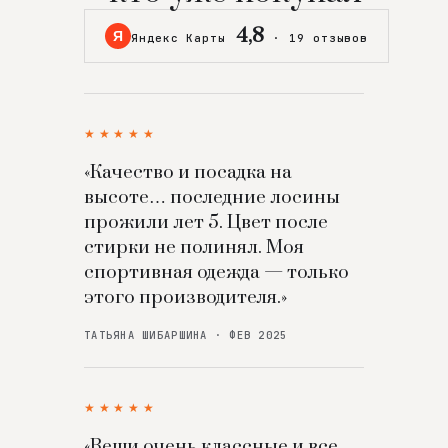
4,8
Я
Яндекс Карты
·
19 отзывов
★★★★★
«Качество и посадка на
высоте… последние лосины
прожили лет 5. Цвет после
стирки не полинял. Моя
спортивная одежда — только
этого производителя.»
ТАТЬЯНА ШИБАРШИНА · ФЕВ 2025
★★★★★
«Вещи очень классные и все