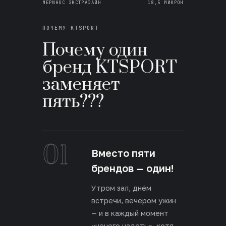
МЕРИНОС ЭКСТРАФАЙН
18,5 МИКРОН
ПОЧЕМУ KTSPORT
Почему один
бренд KTSPORT
заменяет
пять???
01
Вместо пяти
брендов — один!
Утром зал, днём
встречи, вечером ужин
— и в каждый момент
«нечего надеть», хотя