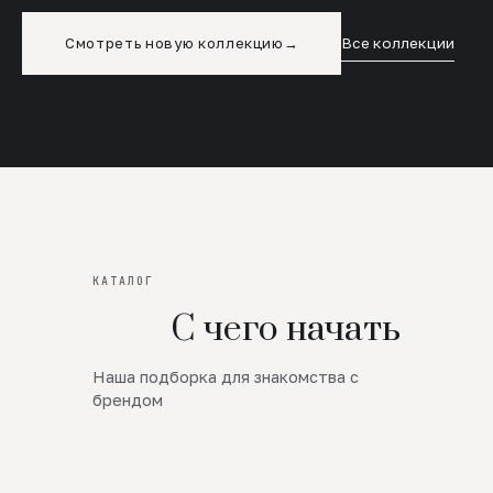
Смотреть новую коллекцию
→
Все коллекции
КАТАЛОГ
С чего начать
Наша подборка для знакомства с
Новинки
брендом
SALE
Премиум Трикотаж
AW 26/27
Юбки и платья
ЦЕНЫ ОТ 1000 РУБЛЕЙ!!!
Верхняя одежда
ШЕРСТЬ ЯГНЕНКА
БУДЬ РОСКОШНА
01
ШЕРСТЬ · КОЖА
05