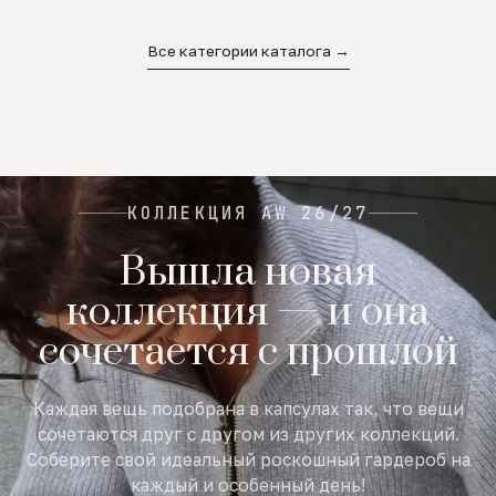
02
03
04
Все категории каталога →
КОЛЛЕКЦИЯ AW 26/27
Вышла новая
коллекция — и она
сочетается с прошлой
Каждая вещь подобрана в капсулах так, что вещи
сочетаются друг с другом из других коллекций.
Соберите свой идеальный роскошный гардероб на
каждый и особенный день!