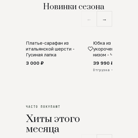
Новинки сезона
←
→
Платье-сарафан из
Юбка из натурально
SALE
ПРЕДЗАКАЗ
итальянской шерсти -
укороченная с аро
Гусиная лапка
низом - Черный
3 000 ₽
39 990 ₽
Отгрузка через 25 дней
ЧАСТО ПОКУПАЮТ
Хиты этого
месяца