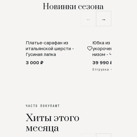
Новинки сезона
←
→
Платье-сарафан из
Юбка из натурально
SALE
ПРЕДЗАКАЗ
итальянской шерсти -
укороченная с аро
Гусиная лапка
низом - Черный
3 000 ₽
39 990 ₽
Отгрузка через 25 дней
ЧАСТО ПОКУПАЮТ
Хиты этого
месяца