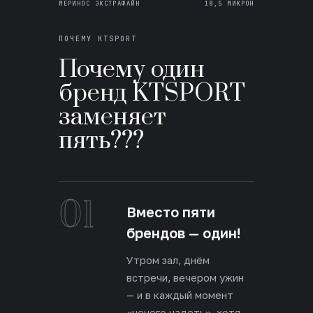
МЕРИНОС ЭКСТРАФАЙН
18,5 МИКРОН
ПОЧЕМУ KTSPORT
Почему один
бренд KTSPORT
заменяет
пять???
01
Вместо пяти
брендов — один!
Утром зал, днём
встречи, вечером ужин
— и в каждый момент
«нечего надеть», хотя