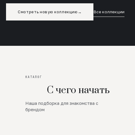
Смотреть новую коллекцию
→
Все коллекции
КАТАЛОГ
С чего начать
Наша подборка для знакомства с
Новинки
брендом
SALE
Премиум Трикотаж
AW 26/27
Юбки и платья
ЦЕНЫ ОТ 1000 РУБЛЕЙ!!!
Верхняя одежда
ШЕРСТЬ ЯГНЕНКА
БУДЬ РОСКОШНА
01
ШЕРСТЬ · КОЖА
05