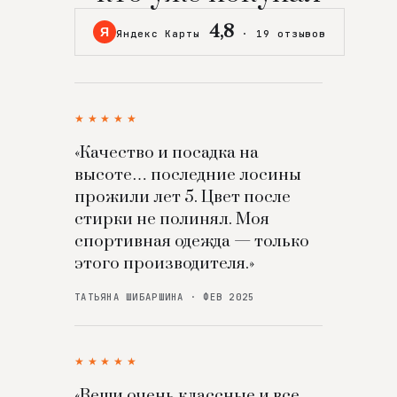
4,8
Я
Яндекс Карты
·
19 отзывов
★★★★★
«Качество и посадка на
высоте… последние лосины
прожили лет 5. Цвет после
стирки не полинял. Моя
спортивная одежда — только
этого производителя.»
ТАТЬЯНА ШИБАРШИНА · ФЕВ 2025
★★★★★
«Вещи очень классные и все