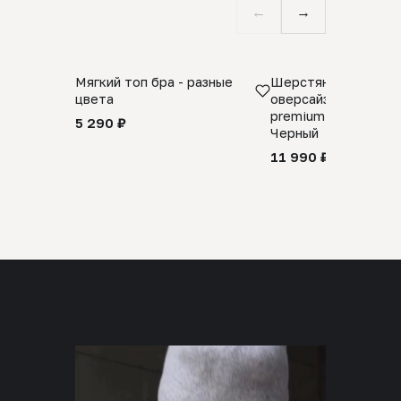
←
→
Мягкий топ бра - разные
Шерстяной свитер
цвета
оверсайз 100% шер
premium merino wool
5 290 ₽
Черный
11 990 ₽