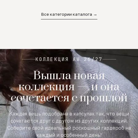
02
03
04
Все категории каталога →
КОЛЛЕКЦИЯ AW 26/27
Вышла новая
коллекция — и она
сочетается с прошлой
Каждая вещь подобрана в капсулах так, что вещи
сочетаются друг с другом из других коллекций.
Соберите свой идеальный роскошный гардероб на
каждый и особенный день!