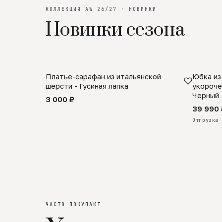
КОЛЛЕКЦИЯ AW 26/27 · НОВИНКИ
Новинки сезона
Платье-сарафан из итальянской
Юбка из
SALE
ПРЕДЗА
шерсти - Гусиная лапка
укороче
Черный
3 000 ₽
39 990 
Отгрузка 
ЧАСТО ПОКУПАЮТ