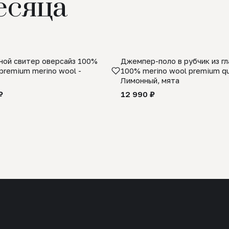
есяца
ой свитер оверсайз 100%
Джемпер-поло в рубчик из г
premium merino wool -
100% merino wool premium qua
Лимонный, мята
₽
12 990 ₽