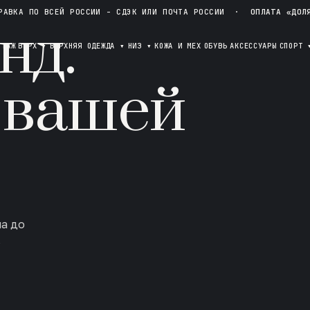
РАВКА ПО ВСЕЙ РОССИИ - СДЭК ИЛИ ПОЧТА РОССИИ
·
ОПЛАТА «ДОЛ
нд.
ОТАЖ
ВЕРХ
▾
ВЕРХНЯЯ ОДЕЖДА
▾
НИЗ
▾
КОЖА И МЕХ
ОБУВЬ
АКСЕССУАРЫ
СПОРТ
 вашей
ла до
в