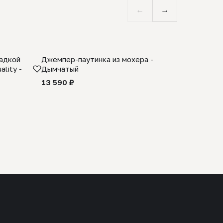
←
→
ладкой
Джемпер-паутинка из мохера -
Limited E
lity -
Дымчатый
из 100% 
черного 
13 590 ₽
27 990 ₽