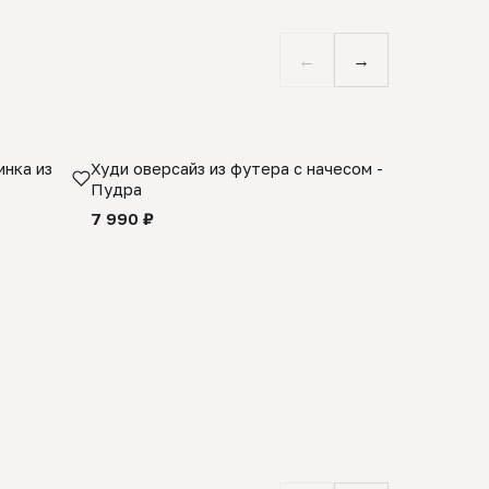
←
→
нка из
Худи оверсайз из футера с начесом -
Косынка 
Пудра
шерсти 1
quality -
7 990 ₽
8 990 ₽