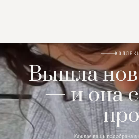
КОЛЛЕК
Вышла нов
— и она с
пр
Каждая вещь подобрана в 