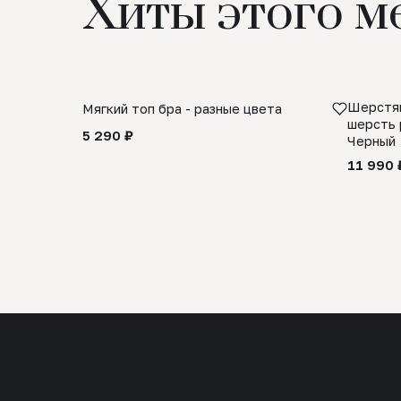
Хиты этого м
Шерстян
Мягкий топ бра - разные цвета
шерсть 
5 290 ₽
Черный
11 990 