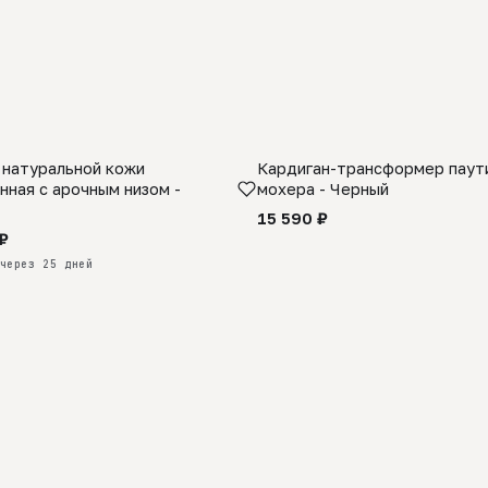
 натуральной кожи
Кардиган-трансформер паути
КАЗ
нная с арочным низом -
мохера - Черный
15 590 ₽
₽
через 25 дней