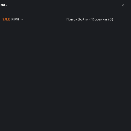
✕
ЯМИ»
▾
SALE
ИНФО
▾
Поиск
Войти
♡
Корзина (
0
)