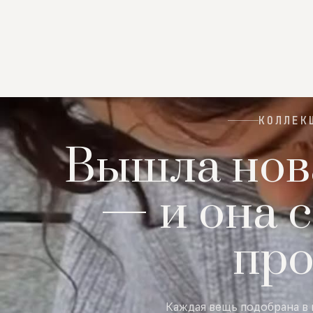
КОЛЛЕК
Вышла нов
— и она с
пр
Каждая вещь подобрана в 