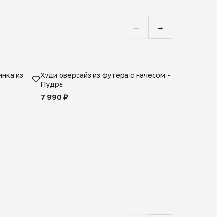
←
→
нка из
Худи оверсайз из футера с начесом -
Косынка 
Пудра
шерсти 1
quality -
7 990 ₽
8 990 ₽