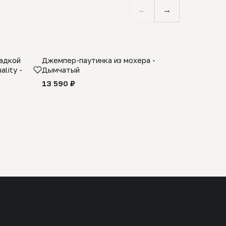
←
→
ладкой
Джемпер-паутинка из мохера -
Limited E
lity -
Дымчатый
из 100% 
черного 
13 590 ₽
27 990 ₽