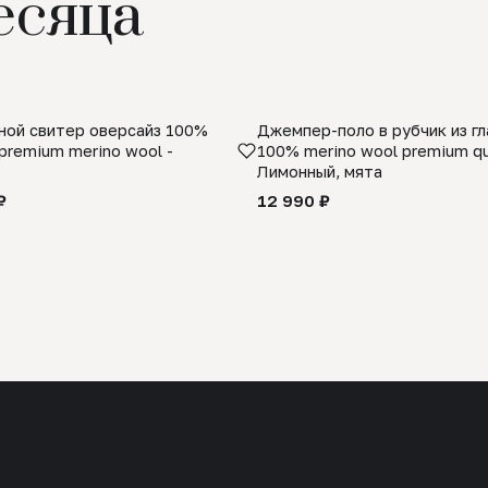
есяца
ой свитер оверсайз 100%
Джемпер-поло в рубчик из г
premium merino wool -
100% merino wool premium qua
Лимонный, мята
₽
12 990 ₽