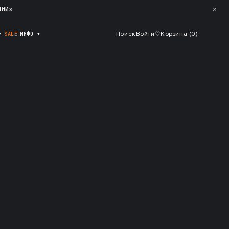
✕
ЯМИ»
▾
SALE
ИНФО
▾
Поиск
Войти
♡
Корзина (
0
)