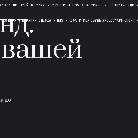
РАВКА ПО ВСЕЙ РОССИИ - СДЭК ИЛИ ПОЧТА РОССИИ
·
ОПЛАТА «ДОЛ
нд.
ОТАЖ
ВЕРХ
▾
ВЕРХНЯЯ ОДЕЖДА
▾
НИЗ
▾
КОЖА И МЕХ
ОБУВЬ
АКСЕССУАРЫ
СПОРТ
 вашей
ла до
в