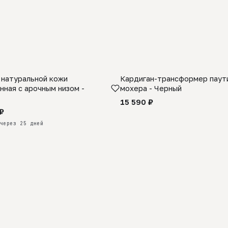
 натуральной кожи
Кардиган-трансформер паути
КАЗ
нная с арочным низом -
мохера - Черный
15 590 ₽
₽
через 25 дней