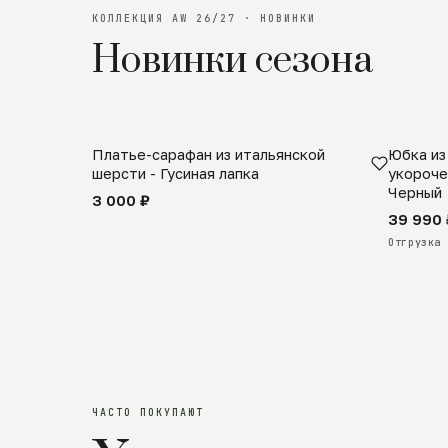
КОЛЛЕКЦИЯ AW 26/27 · НОВИНКИ
Новинки сезона
Платье-сарафан из итальянской
Юбка из
SALE
ПРЕДЗА
шерсти - Гусиная лапка
укороче
Черный
3 000 ₽
39 990 
Отгрузка 
ЧАСТО ПОКУПАЮТ