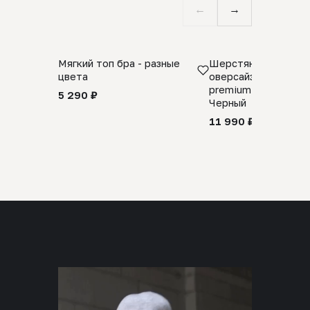
←
→
Мягкий топ бра - разные
Шерстяной свитер
цвета
оверсайз 100% шер
premium merino wool
5 290 ₽
Черный
11 990 ₽