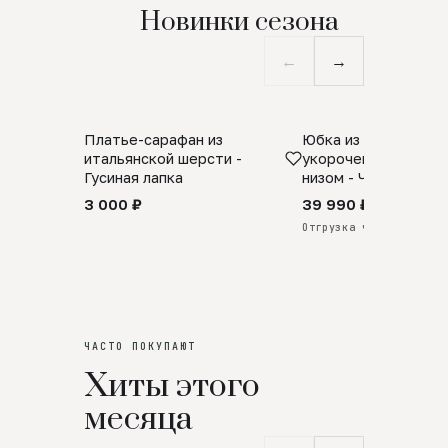
Новинки сезона
←
→
Платье-сарафан из
Юбка из натурально
SALE
ПРЕДЗАКАЗ
итальянской шерсти -
укороченная с аро
Гусиная лапка
низом - Черный
3 000 ₽
39 990 ₽
Отгрузка через 25 дней
ЧАСТО ПОКУПАЮТ
Хиты этого
месяца