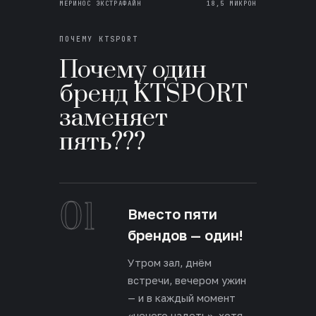
МЕРИНОС ЭКСТРАФАЙН
18,5 МИКРОН
ПОЧЕМУ KTSPORT
Почему один
бренд KTSPORT
заменяет
пять???
01
Вместо пяти
брендов — один!
Утром зал, днём
встречи, вечером ужин
— и в каждый момент
«нечего надеть», хотя