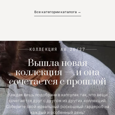
02
03
04
Все категории каталога →
КОЛЛЕКЦИЯ AW 26/27
Вышла новая
коллекция — и она
сочетается с прошлой
Каждая вещь подобрана в капсулах так, что вещи
сочетаются друг с другом из других коллекций.
Соберите свой идеальный роскошный гардероб на
каждый и особенный день!