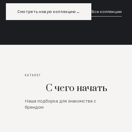
Смотреть новую коллекцию
→
Все коллекции
КАТАЛОГ
С чего начать
Наша подборка для знакомства с
Новинки
брендом
SALE
Премиум Трикотаж
AW 26/27
Юбки и платья
ЦЕНЫ ОТ 1000 РУБЛЕЙ!!!
Верхняя одежда
ШЕРСТЬ ЯГНЕНКА
БУДЬ РОСКОШНА
01
ШЕРСТЬ · КОЖА
05