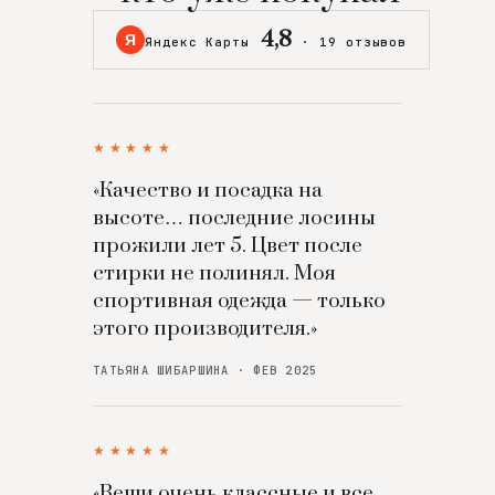
4,8
Я
Яндекс Карты
·
19 отзывов
★★★★★
«Качество и посадка на
высоте… последние лосины
прожили лет 5. Цвет после
стирки не полинял. Моя
спортивная одежда — только
этого производителя.»
ТАТЬЯНА ШИБАРШИНА · ФЕВ 2025
★★★★★
«Вещи очень классные и все