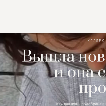
КОЛЛЕК
Вышла нов
— и она с
пр
Каждая вещь подобрана в 