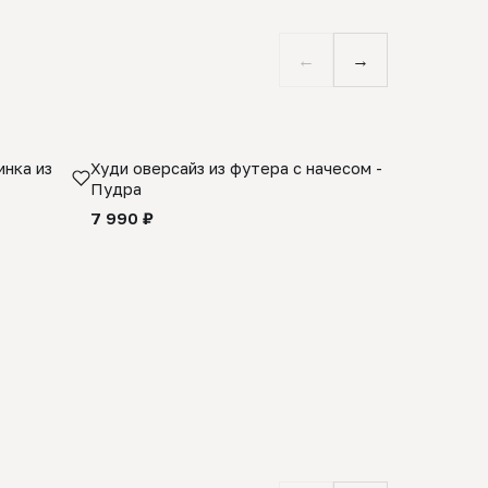
←
→
нка из
Худи оверсайз из футера с начесом -
Косынка 
Пудра
шерсти 1
quality -
7 990 ₽
8 990 ₽