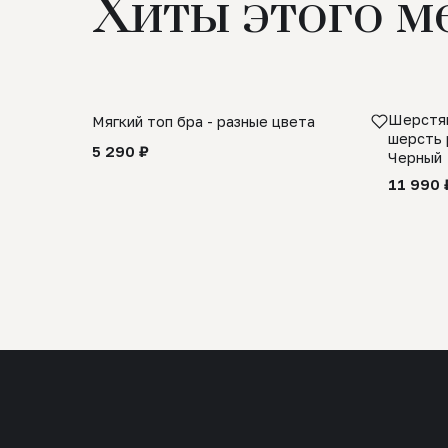
Хиты этого м
Шерстян
Мягкий топ бра - разные цвета
шерсть 
5 290 ₽
Черный
11 990 