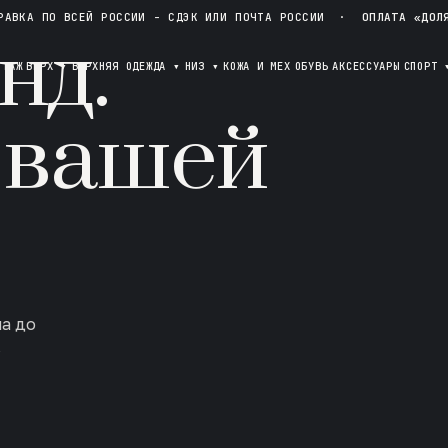
РАВКА ПО ВСЕЙ РОССИИ - СДЭК ИЛИ ПОЧТА РОССИИ
·
ОПЛАТА «ДОЛ
нд.
ОТАЖ
ВЕРХ
▾
ВЕРХНЯЯ ОДЕЖДА
▾
НИЗ
▾
КОЖА И МЕХ
ОБУВЬ
АКСЕССУАРЫ
СПОРТ
 вашей
ла до
в