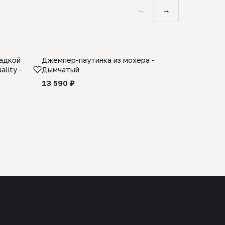
←
→
ладкой
Джемпер-паутинка из мохера -
Limited E
lity -
Дымчатый
из 100% 
черного 
13 590 ₽
27 990 ₽