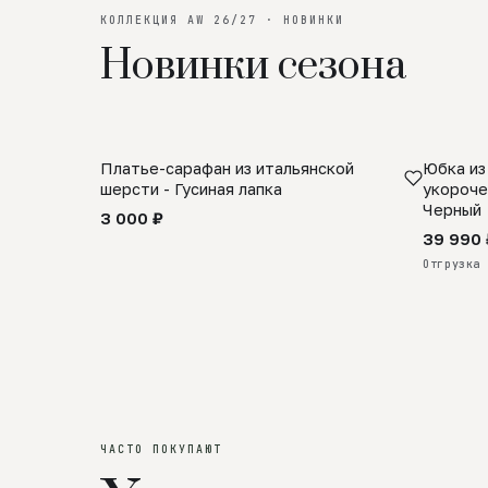
КОЛЛЕКЦИЯ AW 26/27 · НОВИНКИ
Новинки сезона
Платье-сарафан из итальянской
Юбка из
SALE
ПРЕДЗА
шерсти - Гусиная лапка
укороче
Черный
3 000 ₽
39 990 
Отгрузка 
ЧАСТО ПОКУПАЮТ