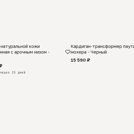
 натуральной кожи
Кардиган-трансформер паути
КАЗ
нная с арочным низом -
мохера - Черный
15 590 ₽
₽
через 25 дней