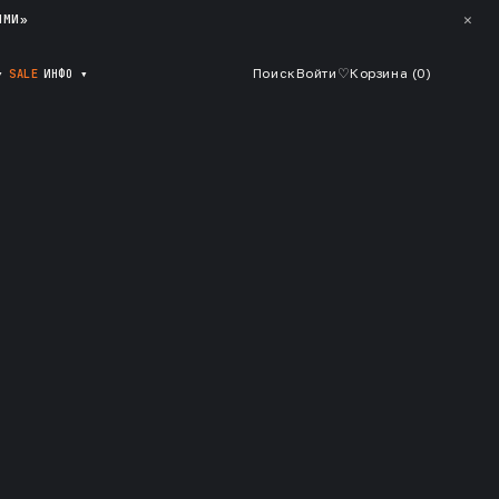
✕
ЯМИ»
▾
SALE
ИНФО
▾
Поиск
Войти
♡
Корзина (
0
)