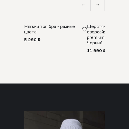
←
→
Мягкий топ бра - разные
Шерстяной свитер
цвета
оверсайз 100% шер
premium merino wool
5 290 ₽
Черный
11 990 ₽