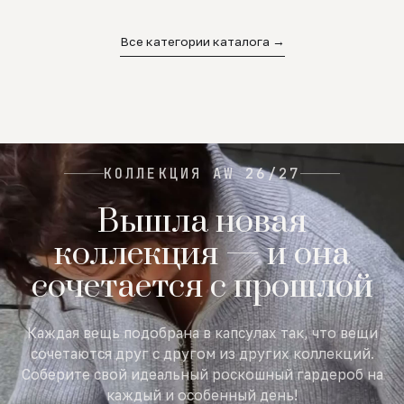
02
03
04
Все категории каталога →
КОЛЛЕКЦИЯ AW 26/27
Вышла новая
коллекция — и она
сочетается с прошлой
Каждая вещь подобрана в капсулах так, что вещи
сочетаются друг с другом из других коллекций.
Соберите свой идеальный роскошный гардероб на
каждый и особенный день!