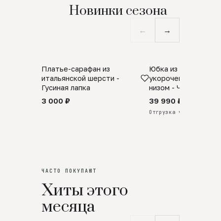
Новинки сезона
←
→
Платье-сарафан из
Юбка из натурально
SALE
ПРЕДЗАКАЗ
итальянской шерсти -
укороченная с аро
Гусиная лапка
низом - Черный
3 000 ₽
39 990 ₽
Отгрузка через 25 дней
ЧАСТО ПОКУПАЮТ
Хиты этого
месяца