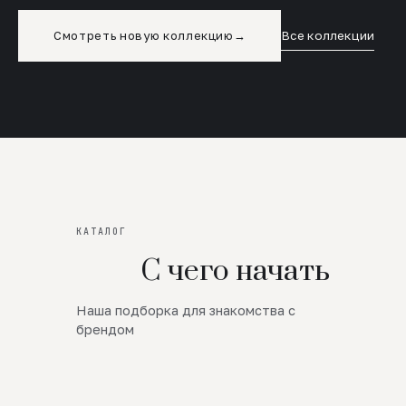
Смотреть новую коллекцию
→
Все коллекции
КАТАЛОГ
С чего начать
Наша подборка для знакомства с
Новинки
брендом
SALE
Премиум Трикотаж
AW 26/27
Юбки и платья
ЦЕНЫ ОТ 1000 РУБЛЕЙ!!!
Верхняя одежда
ШЕРСТЬ ЯГНЕНКА
БУДЬ РОСКОШНА
01
ШЕРСТЬ · КОЖА
05