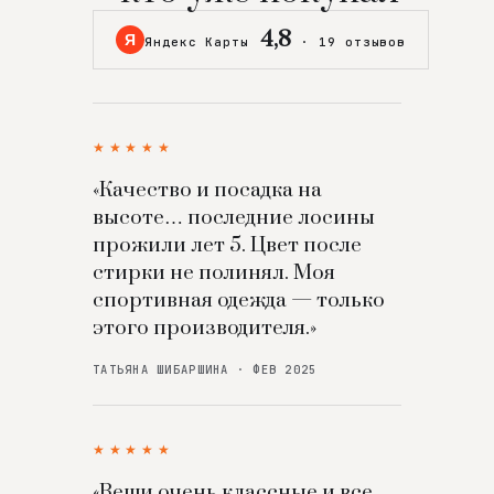
4,8
Я
Яндекс Карты
·
19 отзывов
★★★★★
«Качество и посадка на
высоте… последние лосины
прожили лет 5. Цвет после
стирки не полинял. Моя
спортивная одежда — только
этого производителя.»
ТАТЬЯНА ШИБАРШИНА · ФЕВ 2025
★★★★★
«Вещи очень классные и все