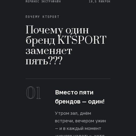
МЕРИНОС ЭКСТРАФАЙН
18,5 МИКРОН
ПОЧЕМУ KTSPORT
Почему один
бренд KTSPORT
заменяет
пять???
01
Вместо пяти
брендов — один!
Утром зал, днём
встречи, вечером ужин
— и в каждый момент
«нечего надеть», хотя