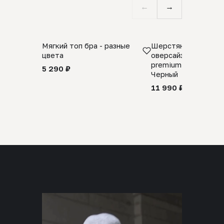
←
→
Мягкий топ бра - разные
Шерстяной свитер
цвета
оверсайз 100% шер
premium merino wool
5 290 ₽
Черный
11 990 ₽