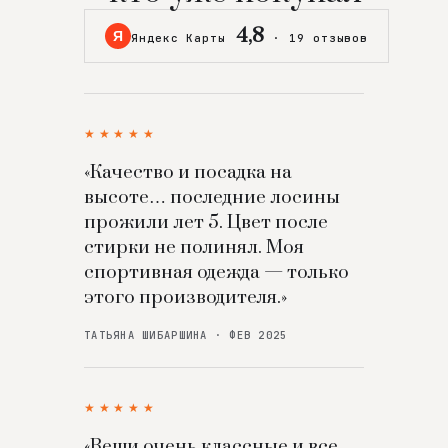
4,8
Я
Яндекс Карты
·
19 отзывов
★★★★★
«Качество и посадка на
высоте… последние лосины
прожили лет 5. Цвет после
стирки не полинял. Моя
спортивная одежда — только
этого производителя.»
ТАТЬЯНА ШИБАРШИНА · ФЕВ 2025
★★★★★
«Вещи очень классные и все