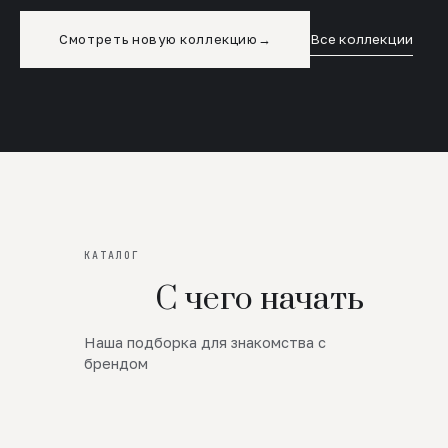
Смотреть новую коллекцию
→
Все коллекции
КАТАЛОГ
С чего начать
Наша подборка для знакомства с
Новинки
брендом
SALE
Премиум Трикотаж
AW 26/27
Юбки и платья
ЦЕНЫ ОТ 1000 РУБЛЕЙ!!!
Верхняя одежда
ШЕРСТЬ ЯГНЕНКА
БУДЬ РОСКОШНА
01
ШЕРСТЬ · КОЖА
05