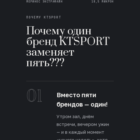
МЕРИНОС ЭКСТРАФАЙН
18,5 МИКРОН
ПОЧЕМУ KTSPORT
Почему один
бренд KTSPORT
заменяет
пять???
01
Вместо пяти
брендов — один!
Утром зал, днём
встречи, вечером ужин
— и в каждый момент
«нечего надеть», хотя