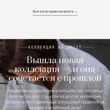
02
03
04
Все категории каталога →
КОЛЛЕКЦИЯ AW 26/27
Вышла новая
коллекция — и она
сочетается с прошлой
Каждая вещь подобрана в капсулах так, что вещи
сочетаются друг с другом из других коллекций.
Соберите свой идеальный роскошный гардероб на
каждый и особенный день!