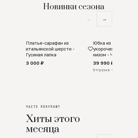
Новинки сезона
←
→
Платье-сарафан из
Юбка из натурально
SALE
ПРЕДЗАКАЗ
итальянской шерсти -
укороченная с аро
Гусиная лапка
низом - Черный
3 000 ₽
39 990 ₽
Отгрузка через 25 дней
ЧАСТО ПОКУПАЮТ
Хиты этого
месяца