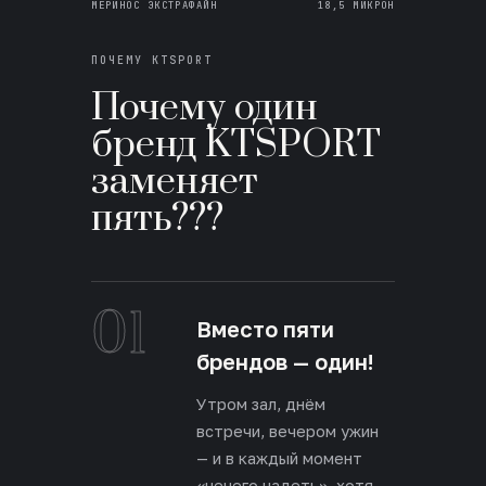
МЕРИНОС ЭКСТРАФАЙН
18,5 МИКРОН
ПОЧЕМУ KTSPORT
Почему один
бренд KTSPORT
заменяет
пять???
01
Вместо пяти
брендов — один!
Утром зал, днём
встречи, вечером ужин
— и в каждый момент
«нечего надеть», хотя