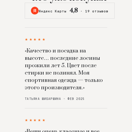
4,8
Я
Яндекс Карты
·
19 отзывов
★★★★★
«Качество и посадка на
высоте… последние лосины
прожили лет 5. Цвет после
стирки не полинял. Моя
спортивная одежда — только
этого производителя.»
ТАТЬЯНА ШИБАРШИНА · ФЕВ 2025
★★★★★
«Вещи очень классные и все