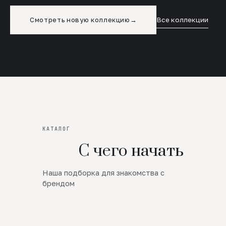
Смотреть новую коллекцию
→
Все коллекции
КАТАЛОГ
С чего начать
Наша подборка для знакомства с
Новинки
брендом
SALE
Премиум Трикотаж
AW 26/27
Юбки и платья
ЦЕНЫ ОТ 1000 РУБЛЕЙ!!!
Верхняя одежда
ШЕРСТЬ ЯГНЕНКА
БУДЬ РОСКОШНА
01
ШЕРСТЬ · КОЖА
05