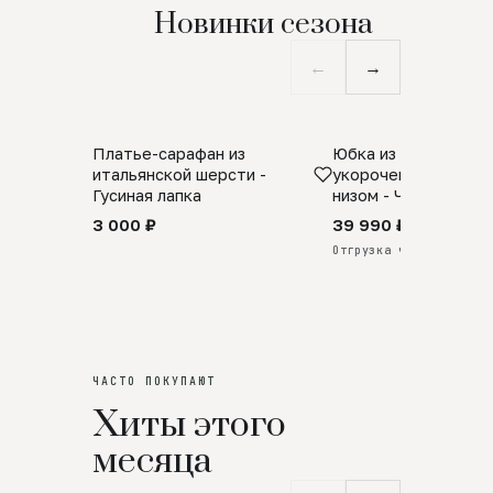
Новинки сезона
←
→
Платье-сарафан из
Юбка из натурально
SALE
ПРЕДЗАКАЗ
итальянской шерсти -
укороченная с аро
Гусиная лапка
низом - Черный
3 000 ₽
39 990 ₽
Отгрузка через 25 дней
ЧАСТО ПОКУПАЮТ
Хиты этого
месяца