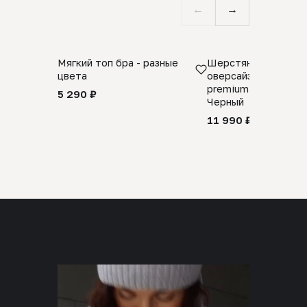
←
→
Мягкий топ бра - разные
Шерстяной свитер
цвета
оверсайз 100% шер
premium merino wool
5 290 ₽
Черный
11 990 ₽