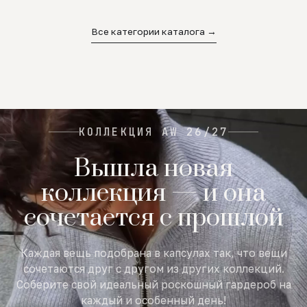
02
03
04
Все категории каталога →
КОЛЛЕКЦИЯ AW 26/27
Вышла новая
коллекция — и она
сочетается с прошлой
Каждая вещь подобрана в капсулах так, что вещи
сочетаются друг с другом из других коллекций.
Соберите свой идеальный роскошный гардероб на
каждый и особенный день!