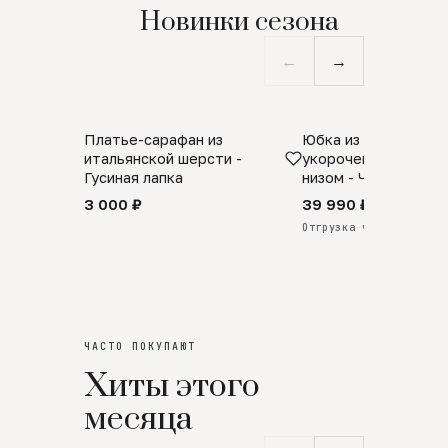
Новинки сезона
←
→
Платье-сарафан из
Юбка из натурально
SALE
ПРЕДЗАКАЗ
итальянской шерсти -
укороченная с аро
Гусиная лапка
низом - Черный
3 000 ₽
39 990 ₽
Отгрузка через 25 дней
ЧАСТО ПОКУПАЮТ
Хиты этого
месяца