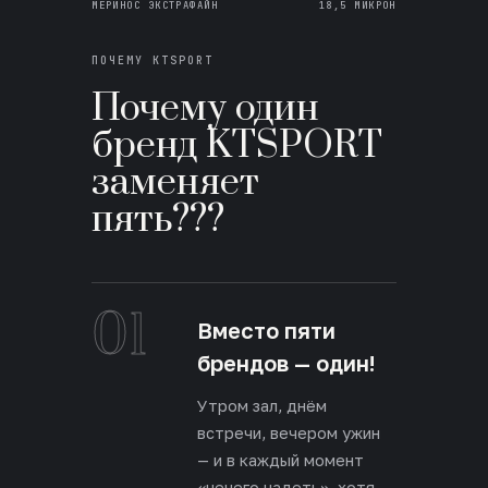
МЕРИНОС ЭКСТРАФАЙН
18,5 МИКРОН
ПОЧЕМУ KTSPORT
Почему один
бренд KTSPORT
заменяет
пять???
01
Вместо пяти
брендов — один!
Утром зал, днём
встречи, вечером ужин
— и в каждый момент
«нечего надеть», хотя