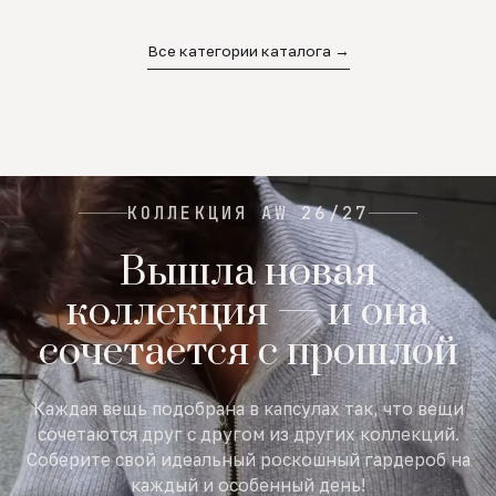
02
03
04
Все категории каталога →
КОЛЛЕКЦИЯ AW 26/27
Вышла новая
коллекция — и она
сочетается с прошлой
Каждая вещь подобрана в капсулах так, что вещи
сочетаются друг с другом из других коллекций.
Соберите свой идеальный роскошный гардероб на
каждый и особенный день!