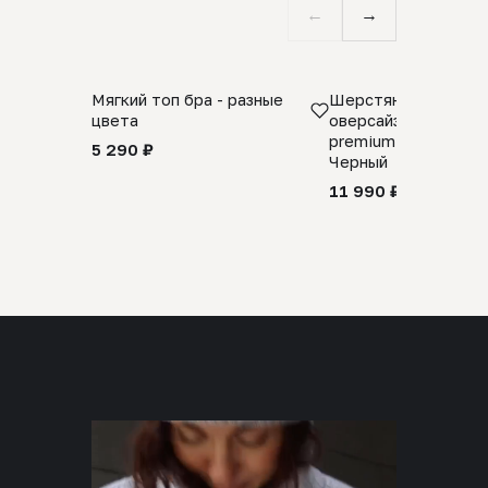
←
→
Мягкий топ бра - разные
Шерстяной свитер
цвета
оверсайз 100% шер
premium merino wool
5 290 ₽
Черный
11 990 ₽