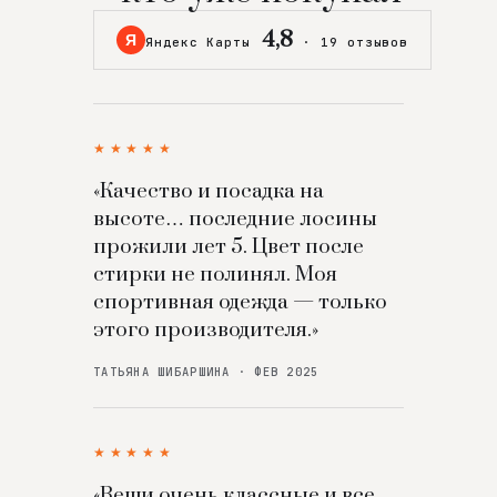
4,8
Я
Яндекс Карты
·
19 отзывов
★★★★★
«Качество и посадка на
высоте… последние лосины
прожили лет 5. Цвет после
стирки не полинял. Моя
спортивная одежда — только
этого производителя.»
ТАТЬЯНА ШИБАРШИНА · ФЕВ 2025
★★★★★
«Вещи очень классные и все