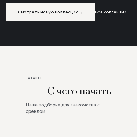
Смотреть новую коллекцию
→
Все коллекции
КАТАЛОГ
С чего начать
Наша подборка для знакомства с
Новинки
брендом
SALE
Премиум Трикотаж
AW 26/27
Юбки и платья
ЦЕНЫ ОТ 1000 РУБЛЕЙ!!!
Верхняя одежда
ШЕРСТЬ ЯГНЕНКА
БУДЬ РОСКОШНА
01
ШЕРСТЬ · КОЖА
05