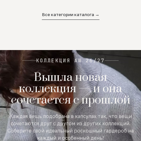
02
03
04
Все категории каталога →
КОЛЛЕКЦИЯ AW 26/27
Вышла новая
коллекция — и она
сочетается с прошлой
Каждая вещь подобрана в капсулах так, что вещи
сочетаются друг с другом из других коллекций.
Соберите свой идеальный роскошный гардероб на
каждый и особенный день!