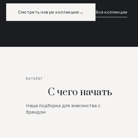
Смотреть новую коллекцию
→
Все коллекции
КАТАЛОГ
С чего начать
Наша подборка для знакомства с
Новинки
брендом
SALE
Премиум Трикотаж
AW 26/27
Юбки и платья
ЦЕНЫ ОТ 1000 РУБЛЕЙ!!!
Верхняя одежда
ШЕРСТЬ ЯГНЕНКА
БУДЬ РОСКОШНА
01
ШЕРСТЬ · КОЖА
05