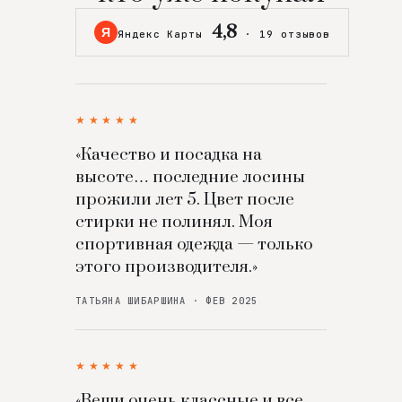
4,8
Я
Яндекс Карты
·
19 отзывов
★★★★★
«Качество и посадка на
высоте… последние лосины
прожили лет 5. Цвет после
стирки не полинял. Моя
спортивная одежда — только
этого производителя.»
ТАТЬЯНА ШИБАРШИНА · ФЕВ 2025
★★★★★
«Вещи очень классные и все