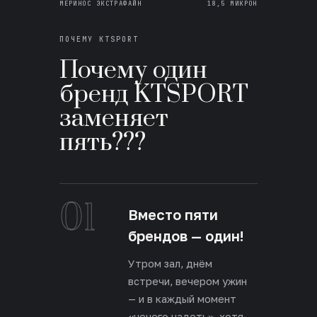
МЕРИНОС ЭКСТРАФАЙН
18,5 МИКРОН
ПОЧЕМУ KTSPORT
Почему один
бренд KTSPORT
заменяет
пять???
01
Вместо пяти
брендов — один!
Утром зал, днём
встречи, вечером ужин
— и в каждый момент
«нечего надеть», хотя