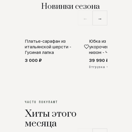
Новинки сезона
←
→
Платье-сарафан из
Юбка из натурально
SALE
ПРЕДЗАКАЗ
итальянской шерсти -
укороченная с аро
Гусиная лапка
низом - Черный
3 000 ₽
39 990 ₽
Отгрузка через 25 дней
ЧАСТО ПОКУПАЮТ
Хиты этого
месяца