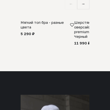
←
→
Мягкий топ бра - разные
Шерстяной свитер
цвета
оверсайз 100% шер
premium merino wool
5 290 ₽
Черный
11 990 ₽