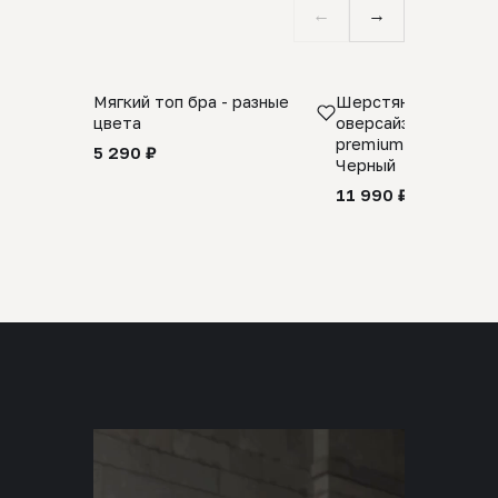
←
→
Мягкий топ бра - разные
Шерстяной свитер
цвета
оверсайз 100% шер
premium merino wool
5 290 ₽
Черный
11 990 ₽