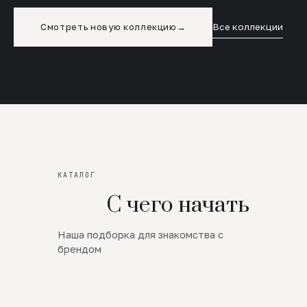
Смотреть новую коллекцию
→
Все коллекции
КАТАЛОГ
С чего начать
Наша подборка для знакомства с
Новинки
брендом
SALE
Премиум Трикотаж
AW 26/27
Юбки и платья
ЦЕНЫ ОТ 1000 РУБЛЕЙ!!!
Верхняя одежда
ШЕРСТЬ ЯГНЕНКА
БУДЬ РОСКОШНА
01
ШЕРСТЬ · КОЖА
05