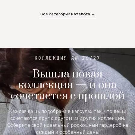
02
03
04
Все категории каталога →
КОЛЛЕКЦИЯ AW 26/27
Вышла новая
коллекция — и она
сочетается с прошлой
Каждая вещь подобрана в капсулах так, что вещи
сочетаются друг с другом из других коллекций.
Соберите свой идеальный роскошный гардероб на
каждый и особенный день!