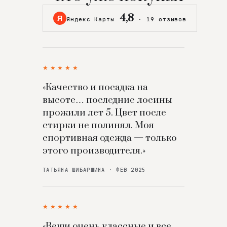
4,8
Я
Яндекс Карты
·
19 отзывов
★★★★★
«Качество и посадка на
высоте… последние лосины
прожили лет 5. Цвет после
стирки не полинял. Моя
спортивная одежда — только
этого производителя.»
ТАТЬЯНА ШИБАРШИНА · ФЕВ 2025
★★★★★
«Вещи очень классные и все