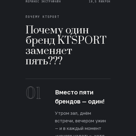
МЕРИНОС ЭКСТРАФАЙН
18,5 МИКРОН
ПОЧЕМУ KTSPORT
Почему один
бренд KTSPORT
заменяет
пять???
01
Вместо пяти
брендов — один!
Утром зал, днём
встречи, вечером ужин
— и в каждый момент
«нечего надеть», хотя