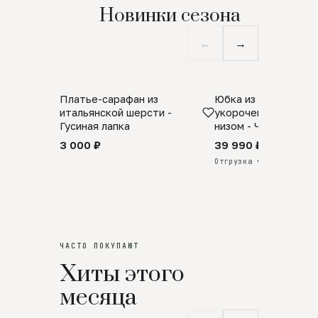
Новинки сезона
←
→
Платье-сарафан из
Юбка из натурально
SALE
ПРЕДЗАКАЗ
итальянской шерсти -
укороченная с аро
Гусиная лапка
низом - Черный
3 000 ₽
39 990 ₽
Отгрузка через 25 дней
ЧАСТО ПОКУПАЮТ
Хиты этого
месяца