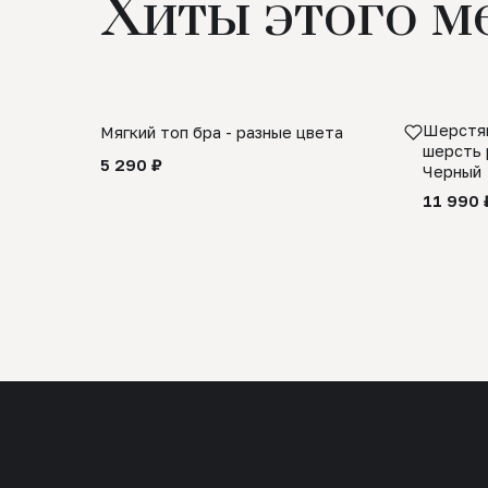
Хиты этого м
Шерстян
Мягкий топ бра - разные цвета
шерсть 
5 290 ₽
Черный
11 990 