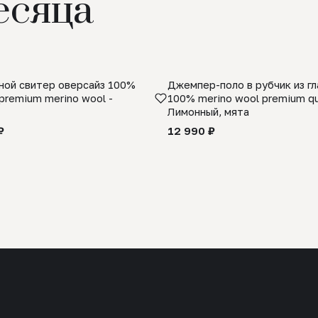
есяца
ой свитер оверсайз 100%
Джемпер-поло в рубчик из г
premium merino wool -
100% merino wool premium qua
Лимонный, мята
₽
12 990 ₽