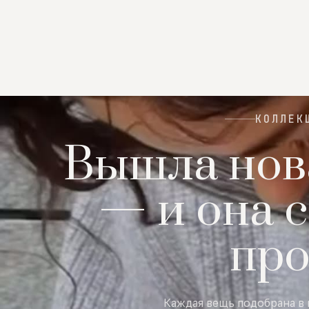
КОЛЛЕК
Вышла нов
— и она с
пр
Каждая вещь подобрана в 