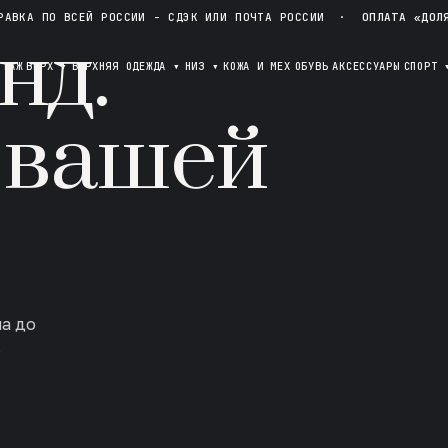
РАВКА ПО ВСЕЙ РОССИИ - СДЭК ИЛИ ПОЧТА РОССИИ
·
ОПЛАТА «ДОЛ
нд.
ОТАЖ
ВЕРХ
▾
ВЕРХНЯЯ ОДЕЖДА
▾
НИЗ
▾
КОЖА И МЕХ
ОБУВЬ
АКСЕССУАРЫ
СПОРТ
 вашей
ла до
в