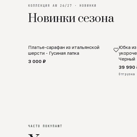
КОЛЛЕКЦИЯ AW 26/27 · НОВИНКИ
Новинки сезона
Платье-сарафан из итальянской
Юбка из
SALE
ПРЕДЗА
шерсти - Гусиная лапка
укороче
Черный
3 000 ₽
39 990 
Отгрузка 
ЧАСТО ПОКУПАЮТ