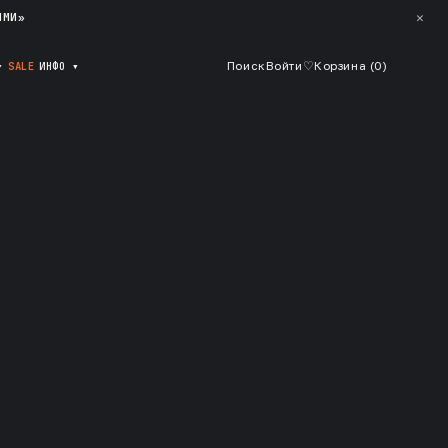
✕
ЯМИ»
▾
SALE
ИНФО
▾
Поиск
Войти
♡
Корзина (
0
)