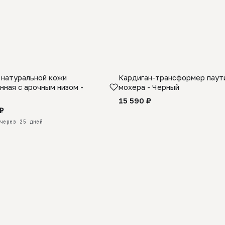
 натуральной кожи
Кардиган-трансформер паути
КАЗ
нная с арочным низом -
мохера - Черный
15 590 ₽
₽
через 25 дней