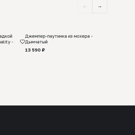
←
→
ладкой
Джемпер-паутинка из мохера -
Limited E
lity -
Дымчатый
из 100% 
черного 
13 590 ₽
27 990 ₽