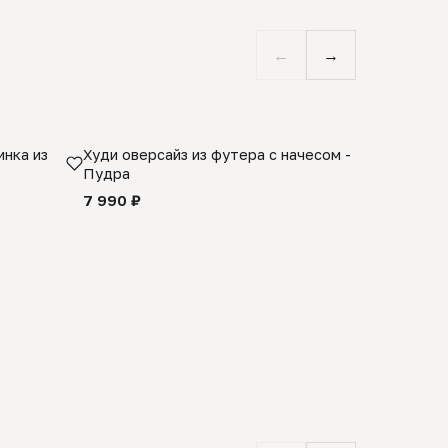
←
→
нка из
Худи оверсайз из футера с начесом -
Косынка 
Пудра
шерсти 1
quality -
7 990 ₽
8 990 ₽