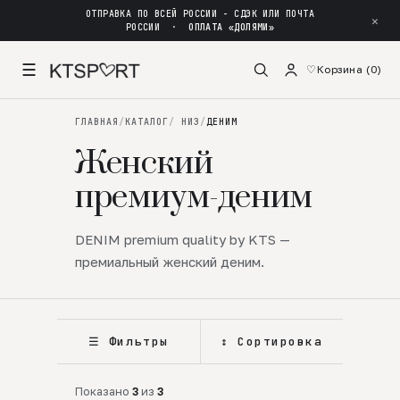
ОТПРАВКА ПО ВСЕЙ РОССИИ - СДЭК ИЛИ ПОЧТА
✕
РОССИИ
·
ОПЛАТА «ДОЛЯМИ»
☰
♡
Корзина (
0
)
ГЛАВНАЯ
/
КАТАЛОГ
/
НИЗ
/
ДЕНИМ
Женский
премиум-деним
DENIM premium quality by KTS —
премиальный женский деним.
☰ Фильтры
↕ Сортировка
Показано
3
из
3