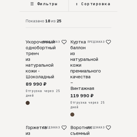
☰ Фильтры
↕ Сортировка
Показано
18
из
25
Укороченный
Куртка
ПРЕДЗАКАЗ
ПРЕДЗАКАЗ
однобортный
баллон
тренч
из
из
натуральной
натуральной
кожи
кожи -
премиального
Шоколадный
качества
–
89 990 ₽
Винтажная
Отгрузка через 25
119 990 ₽
дней
Отгрузка через 25
дней
Горжетка
Воротник
ПРЕДЗАКАЗ
ПРЕДЗАКАЗ
из
съемный