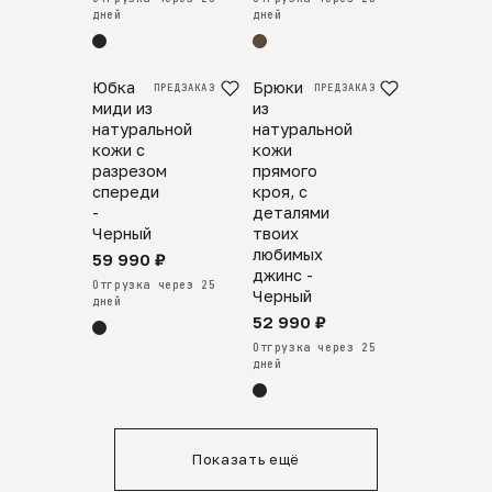
дней
дней
Юбка
Брюки
ПРЕДЗАКАЗ
ПРЕДЗАКАЗ
миди из
из
натуральной
натуральной
кожи с
кожи
разрезом
прямого
спереди
кроя, с
-
деталями
Черный
твоих
любимых
59 990 ₽
джинс -
Отгрузка через 25
Черный
дней
52 990 ₽
Отгрузка через 25
дней
Показать ещё