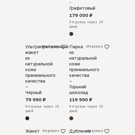
-
Графитовый
179 000 ₽
Отгрузка через 25
дней
Ультраприталенный
Парка
ПРЕДЗАКАЗ
ПРЕДЗАКАЗ
жакет
из
из
натуральной
натуральной
кожи
кожи
премиального
премиального
качества
качества
–
–
Горький
Черный
шоколад
79 990 ₽
119 990 ₽
Отгрузка через 25
Отгрузка через 25
дней
дней
Жакет
Дубленка
ПРЕДЗАКАЗ
ПРЕДЗАКАЗ