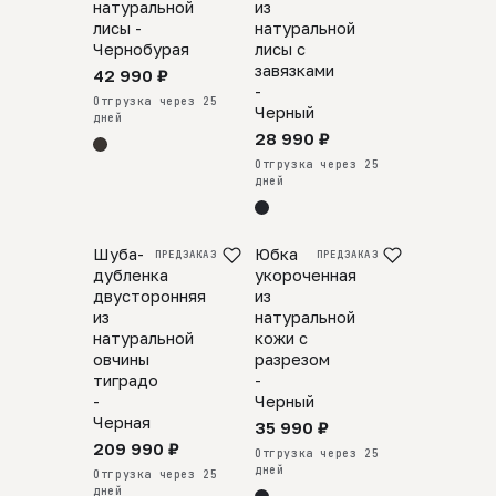
натуральной
из
лисы -
натуральной
Чернобурая
лисы с
завязками
42 990 ₽
-
Отгрузка через 25
Черный
дней
28 990 ₽
Отгрузка через 25
дней
Шуба-
Юбка
ПРЕДЗАКАЗ
ПРЕДЗАКАЗ
дубленка
укороченная
двусторонняя
из
из
натуральной
натуральной
кожи c
овчины
разрезом
тиградо
-
-
Черный
Черная
35 990 ₽
209 990 ₽
Отгрузка через 25
дней
Отгрузка через 25
дней