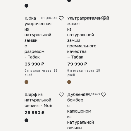
Юбка
Ультраприталенный
ПРЕДЗАКАЗ
ПРЕДЗАКАЗ
укороченная
жакет
из
из
натуральной
натуральной
замши
замши
c
премиального
разрезом
качества
- Табак
– Табак
35 990 ₽
79 990 ₽
Отгрузка через 25
Отгрузка через 25
дней
дней
Шарф из
Дубленка-
ПРЕДЗАКАЗ
натуральной
бомбер
овчины - Noir
с
капюшоном
26 990 ₽
из
натуральной
овчины