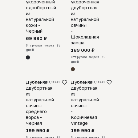
укороченный
укороченная
однобортный
двубортная
из
из
натуральной
натуральной
кожи -
овчины
Черный
-
Шоколадная
69 990 ₽
замша
Отгрузка через 25
189 000 ₽
дней
Отгрузка через 25
дней
Дубленка
Дубленка
ПРЕДЗАКАЗ
ПРЕДЗАКАЗ
двубортная
двубортная
из
из
натуральной
натуральной
овчины
овчины
среднего
-
ворса -
Коричневая
Черная
Vintage
199 990 ₽
199 990 ₽
Отгрузка через 25
Отгрузка через 25