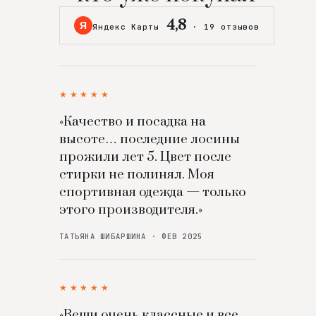
4,8
Я
Яндекс Карты
·
19 отзывов
★★★★★
«Качество и посадка на
высоте… последние лосины
прожили лет 5. Цвет после
стирки не полинял. Моя
спортивная одежда — только
этого производителя.»
ТАТЬЯНА ШИБАРШИНА · ФЕВ 2025
★★★★★
«Вещи очень классные и все