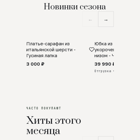
Новинки сезона
←
→
Платье-сарафан из
Юбка из натурально
SALE
ПРЕДЗАКАЗ
итальянской шерсти -
укороченная с аро
Гусиная лапка
низом - Черный
3 000 ₽
39 990 ₽
Отгрузка через 25 дней
ЧАСТО ПОКУПАЮТ
Хиты этого
месяца