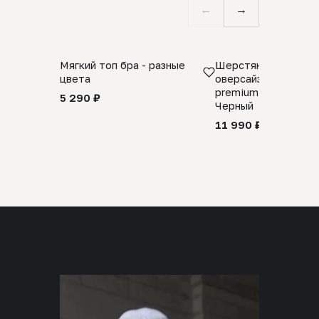
←
→
Мягкий топ бра - разные
Шерстяной свитер
цвета
оверсайз 100% шер
premium merino wool
5 290 ₽
Черный
11 990 ₽