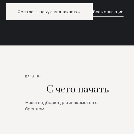
Смотреть новую коллекцию
→
Все коллекции
КАТАЛОГ
С чего начать
Наша подборка для знакомства с
Новинки
брендом
SALE
Премиум Трикотаж
AW 26/27
Юбки и платья
ЦЕНЫ ОТ 1000 РУБЛЕЙ!!!
Верхняя одежда
ШЕРСТЬ ЯГНЕНКА
БУДЬ РОСКОШНА
01
ШЕРСТЬ · КОЖА
05