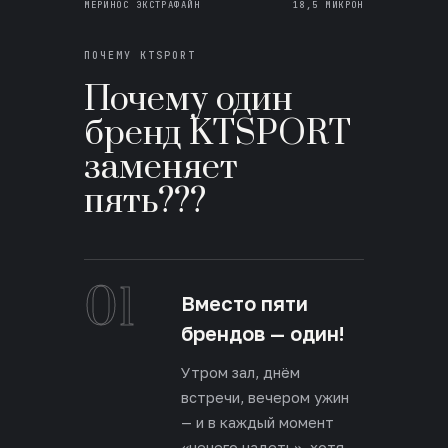
МЕРИНОС ЭКСТРАФАЙН
18,5 МИКРОН
ПОЧЕМУ KTSPORT
Почему один
бренд KTSPORT
заменяет
пять???
01
Вместо пяти
брендов — один!
Утром зал, днём
встречи, вечером ужин
— и в каждый момент
«нечего надеть», хотя