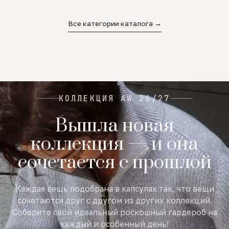
02
03
04
Все категории каталога →
КОЛЛЕКЦИЯ AW 26/27
Вышла новая
коллекция — и она
сочетается с прошлой
Каждая вещь подобрана в капсулах так, что вещи
сочетаются друг с другом из других коллекций.
Соберите свой идеальный роскошный гардероб на
каждый и особенный день!