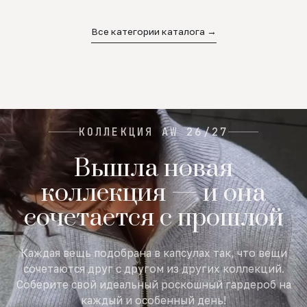
02
03
04
Все категории каталога →
КОЛЛЕКЦИЯ AW 26/27
Вышла новая
коллекция — и она
сочетается с прошлой
Каждая вещь подобрана в капсулах так, что вещи
сочетаются друг с другом из других коллекций.
Соберите свой идеальный роскошный гардероб на
каждый и особенный день!