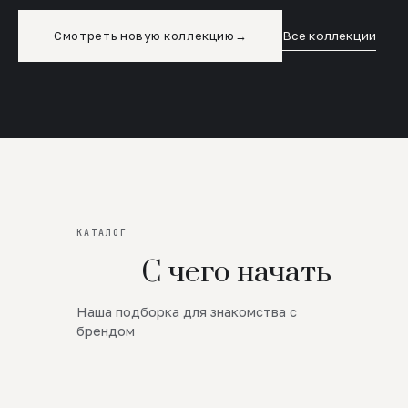
Смотреть новую коллекцию
→
Все коллекции
КАТАЛОГ
С чего начать
Наша подборка для знакомства с
Новинки
брендом
SALE
Премиум Трикотаж
AW 26/27
Юбки и платья
ЦЕНЫ ОТ 1000 РУБЛЕЙ!!!
Верхняя одежда
ШЕРСТЬ ЯГНЕНКА
БУДЬ РОСКОШНА
01
ШЕРСТЬ · КОЖА
05