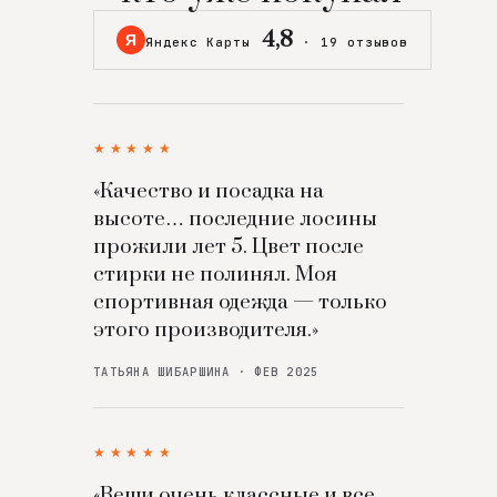
4,8
Я
Яндекс Карты
·
19 отзывов
★★★★★
«Качество и посадка на
высоте… последние лосины
прожили лет 5. Цвет после
стирки не полинял. Моя
спортивная одежда — только
этого производителя.»
ТАТЬЯНА ШИБАРШИНА · ФЕВ 2025
★★★★★
«Вещи очень классные и все