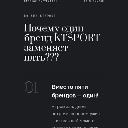
МЕРИНОС ЭКСТРАФАЙН
18,5 МИКРОН
ПОЧЕМУ KTSPORT
Почему один
бренд KTSPORT
заменяет
пять???
01
Вместо пяти
брендов — один!
Утром зал, днём
встречи, вечером ужин
— и в каждый момент
«нечего надеть», хотя