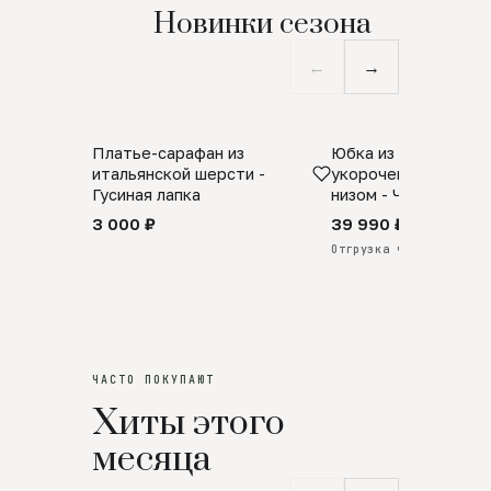
Новинки сезона
←
→
Платье-сарафан из
Юбка из натурально
SALE
ПРЕДЗАКАЗ
итальянской шерсти -
укороченная с аро
Гусиная лапка
низом - Черный
3 000 ₽
39 990 ₽
Отгрузка через 25 дней
ЧАСТО ПОКУПАЮТ
Хиты этого
месяца