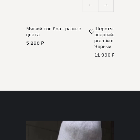
←
→
Мягкий топ бра - разные
Шерстяной свитер
цвета
оверсайз 100% шер
premium merino wool
5 290 ₽
Черный
11 990 ₽